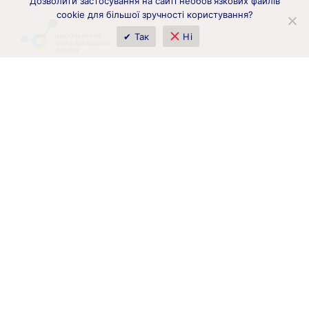
Дозволити застосування на сайті необов'язкових файлів
cookie для більшої зручності користування?
✔ Так
Ні
Фінансується Європейським Союзом. Висловлені погляди та
думки належать виключно автору(ам) і не обов'язково
відображають позицію Європейського Союзу чи
Європейської комісії. Ні Європейський Союз, ні орган, який
надав фінансування, не можуть бути притягнуті до
відповідальності за них.
© 2026 «Офіс Горизонт Європа в Україні»