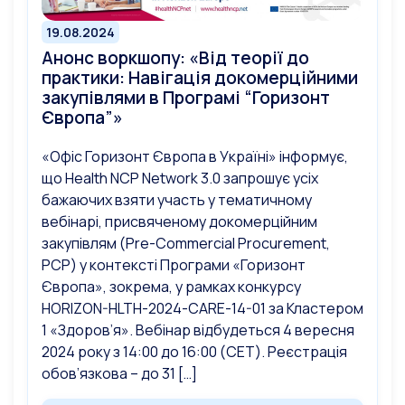
19.08.2024
Анонс воркшопу: «Від теорії до
практики: Навігація докомерційними
закупівлями в Програмі “Горизонт
Європа”»
«Офіс Горизонт Європа в Україні» інформує,
що Health NCP Network 3.0 запрошує усіх
бажаючих взяти участь у тематичному
вебінарі, присвяченому докомерційним
закупівлям (Pre-Commercial Procurement,
PCP) у контексті Програми «Горизонт
Європа», зокрема, у рамках конкурсу
HORIZON-HLTH-2024-CARE-14-01 за Кластером
1 «Здоров’я». Вебінар відбудеться 4 вересня
2024 року з 14:00 до 16:00 (CET). Реєстрація
обов’язкова – до 31 […]