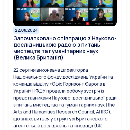
22.08.2024
Започатковано співпрацю з Науково-
дослідницькою радою з питань
мистецтв та гуманітарних наук
(Велика Британія)
22 серпня виконавча директорка
Національного фонду досліджень України та
команда відділу «Офіс Горизонт Європа в
Україні» НФДУ провели робочу зустріч із
представниками Науково-дослідницької ради
з питань мистецтва та гуманітарних наук (the
Arts and Humanities Research Council, AHRC),
що знаходиться у структурі Британського
агентства з досліджень та інновації (UK