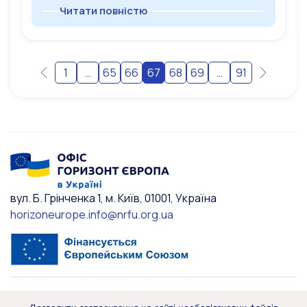
Читати повністю
1
…
65
66
67
68
69
…
91
вул. Б. Грінченка 1, м. Київ, 01001, Україна
horizoneurope.info@nrfu.org.ua