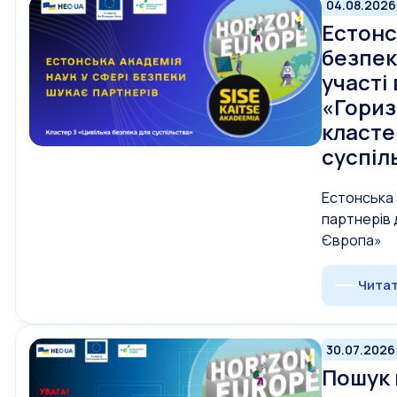
04.08.2026
Естонс
безпек
участі
«Гориз
класте
суспіл
Естонська 
партнерів 
Європа»
Читат
30.07.2026
Пошук 