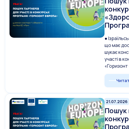
Пошук 
конкур
«Здоро
Програ
● Ізраїльс
що має дос
шукає конс
участі в к
«Горизонт
Читат
21.07.2026
Пошук 
конкур
Програ