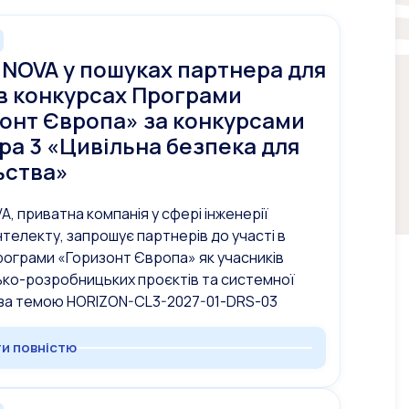
NOVA у пошуках партнера для
 в конкурсах Програми
онт Європа» за конкурсами
ра 3 «Цивільна безпека для
ьства»
, приватна компанія у сфері інженерії
нтелекту, запрошує партнерів до участі в
рограми «Горизонт Європа» як учасників
ко-розробницьких проєктів та системної
, за темою HORIZON-CL3-2027-01-DRS-03
и повністю