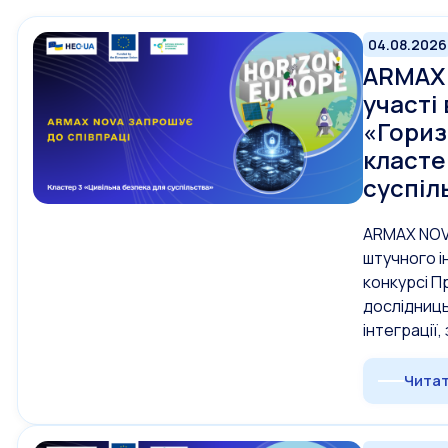
04.08.2026
ARMAX 
участі
«Гориз
класте
суспіл
ARMAX NOVA
штучного і
конкурсі П
дослідниць
інтеграції
Читат