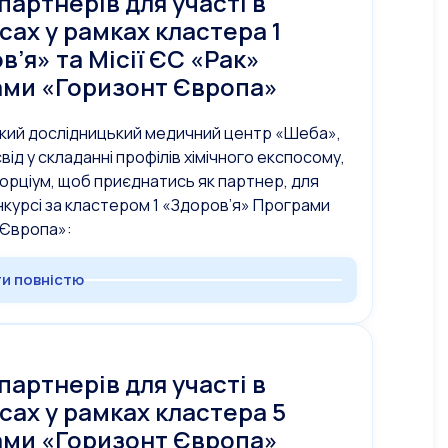
партнерів для участі в
сах у рамках кластера 1
в’я» та Місії ЄС «Рак»
ми «Горизонт Європа»
ький дослідницький медичний центр «Шеба»,
від у складанні профілів хімічного експосому,
орціум, щоб приєднатись як партнер, для
онкурсі за кластером 1 «Здоров’я» Програми
 Європа»:
и повністю
партнерів для участі в
сах у рамках кластера 5
ми «Горизонт Європа»