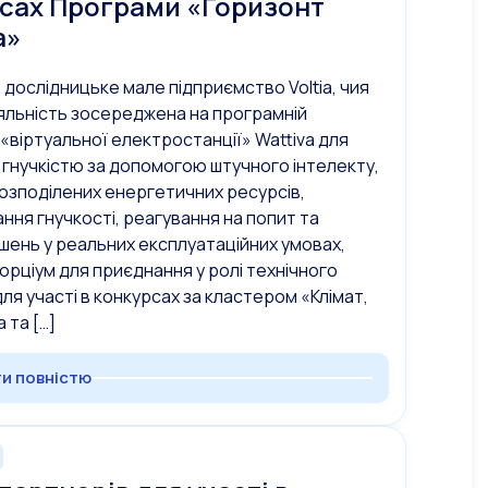
сах Програми «Горизонт
а»
дослідницьке мале підприємство Voltia, чия
яльність зосереджена на програмній
«віртуальної електростанції» Wattiva для
 гнучкістю за допомогою штучного інтелекту,
розподілених енергетичних ресурсів,
ння гнучкості, реагування на попит та
рішень у реальних експлуатаційних умовах,
орціум для приєднання у ролі технічного
ля участі в конкурсах за кластером «Клімат,
 та […]
и повністю