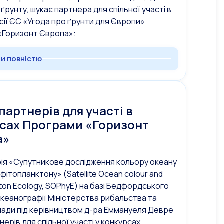
 ґрунту, шукає партнера для спільної участі в
ісії ЄС «Угода про ґрунти для Європи»
«Горизонт Європа»:
и повністю
партнерів для участі в
сах Програми «Горизонт
а»
ія «Супутникове дослідження кольору океану
 фітопланктону» (Satellite Ocean colour and
ton Ecology, SOPhyE) на базі Бедфордського
океанографії Міністерства рибальства та
нади під керівництвом д-ра Еммануеля Девре
нерів для спільної участі у конкурсах