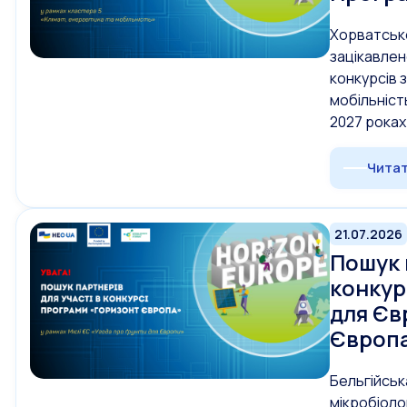
Хорватське
зацікавлен
конкурсів 
мобільніст
2027 роках
Читат
21.07.2026
Пошук 
конкур
для Єв
Європ
Бельгійськ
мікробіоло