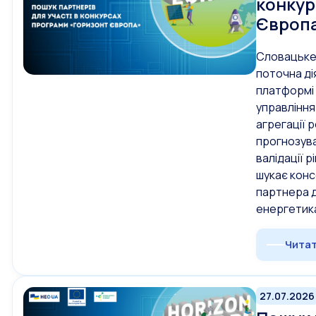
конкур
Європ
Словацьке 
поточна ді
платформі 
управління
агрегації 
прогнозува
валідації 
шукає конс
партнера д
енергетика
Читат
27.07.2026