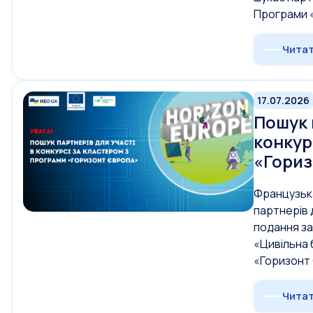
Програми 
Читат
17.07.2026
Пошук 
конкур
«Гориз
Французьк
партнерів 
подання за
«Цивільна 
«Горизонт
Читат