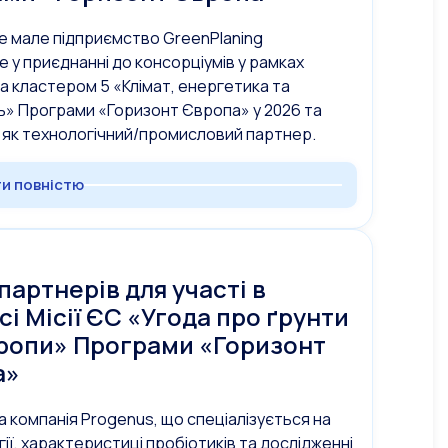
 мале підприємство GreenPlaning
е у приєднанні до консорціумів у рамках
за кластером 5 «Клімат, енергетика та
ь» Програми «Горизонт Європа» у 2026 та
 як технологічний/промисловий партнер.
и повністю
партнерів для участі в
сі Місії ЄС «Угода про ґрунти
ропи» Програми «Горизонт
а»
а компанія Progenus, що спеціалізується на
гії, характеристиці пробіотиків та дослідженні