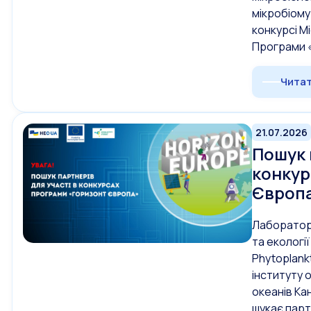
мікробіому
конкурсі М
Програми 
Читат
21.07.2026
Пошук 
конкур
Європ
Лаборатор
та екології
Phytoplank
інституту 
океанів Ка
шукає парт