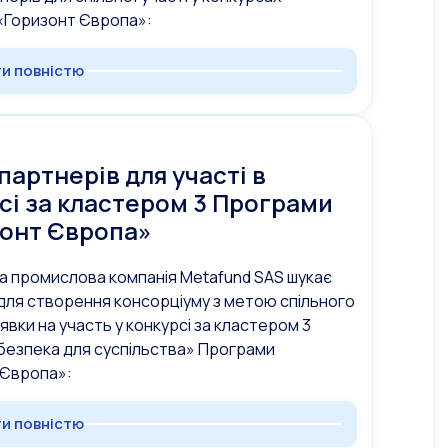
«Горизонт Європа»:
и повністю
партнерів для участі в
сі за кластером 3 Програми
онт Європа»
а промислова компанія Metafund SAS шукає
для створення консорціуму з метою спільного
явки на участь у конкурсі за кластером 3
безпека для суспільства» Програми
 Європа»:
и повністю