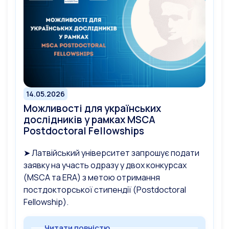
14.05.2026
Можливості для українських
дослідників у рамках MSCA
Postdoctoral Fellowships
➤ Латвійський університет запрошує подати
заявку на участь одразу у двох конкурсах
(MSCA та ERA) з метою отримання
постдокторської стипендії (Postdoctoral
Fellowship).
Читати повністю