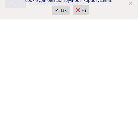
cookie для більшої зручності користування?
✔ Так
Ні
Фінансується Європейським Союзом. Висловлені погляди та
думки належать виключно автору(ам) і не обов'язково
відображають позицію Європейського Союзу чи
Європейської комісії. Ні Європейський Союз, ні орган, який
надав фінансування, не можуть бути притягнуті до
відповідальності за них.