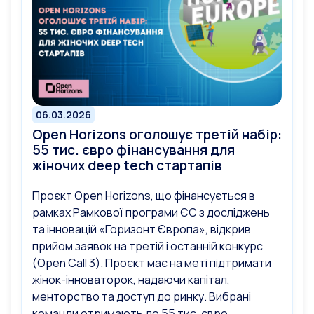
06.03.2026
Open Horizons оголошує третій набір:
55 тис. євро фінансування для
жіночих deep tech стартапів
Проєкт Open Horizons, що фінансується в
рамках Рамкової програми ЄС з досліджень
та інновацій «Горизонт Європа», відкрив
прийом заявок на третій і останній конкурс
(Open Call 3). Проєкт має на меті підтримати
жінок-інноваторок, надаючи капітал,
менторство та доступ до ринку. Вибрані
команди отримають до 55 тис. євро