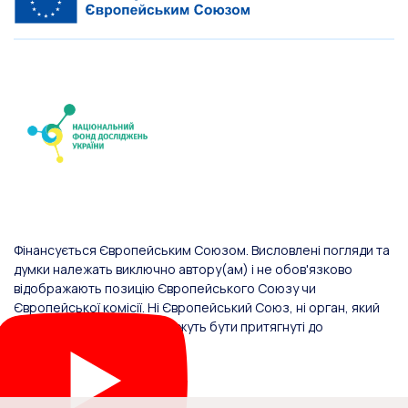
Фінансується Європейським Союзом. Висловлені погляди та
думки належать виключно автору(ам) і не обов'язково
відображають позицію Європейського Союзу чи
Європейської комісії. Ні Європейський Союз, ні орган, який
надав фінансування, не можуть бути притягнуті до
відповідальності за них.