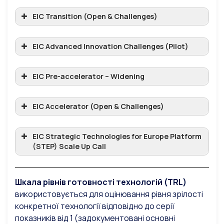
EIC Pathfinder (Open & Challenges)
EIC Transition (Open & Challenges)
EIC Transition (Open & Challenges)
EIC Advanced Innovation Challenges (Pilot)
EIC Advanced Innovation Challenges (Pilot)
EIC Pre-accelerator – Widening
EIC Accelerator (Open & Challenges)
EIC Strategic Technologies for Europe Platform
(STEP) Scale Up Call
Шкала рівнів готовності технологій (TRL)
використовується для оцінювання рівня зрілості
конкретної технології відповідно до серії
показників від 1 (задокументовані основні