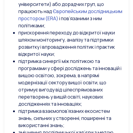
університети) або дорадчих груп, що
працюють над
Європейським дослідницьким
простором (ERA)
і пов’язаними з ним
політиками;
прискорення переходу до відкритої науки
шляхом моніторингу, аналізу та підтримки
розвитку і впровадження політик і практик
відкритої науки;
підтримка синергії між політикою та
програмами у сфері досліджень та інновацій і
вищою освітою, зокрема, в напрямі
модернізації сектору вищої освіти, що
отримує вигоду від цілеспрямованих
перетворень у вищій освіті, наукових
дослідженнях та інноваціях;
підтримка взаємопов’язаних екосистем
знань, сильних у створенні, поширенні та
використанні знань;
зміцнення дослідницької кар’єри з метою