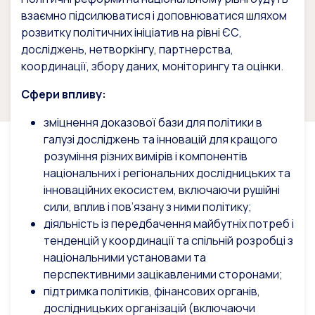
взаємно підсилюватися і доповнюватися шляхом
розвитку політичних ініціатив на рівні ЄС,
досліджень, нетворкінгу, партнерства,
координації, збору даних, моніторингу та оцінки.
Сфери впливу:
зміцнення доказової бази для політики в
галузі досліджень та інновацій для кращого
розуміння різних вимірів і компонентів
національних і регіональних дослідницьких та
інноваційних екосистем, включаючи рушійні
сили, вплив і пов’язану з ними політику;
діяльність із передбачення майбутніх потреб і
тенденцій у координації та спільній розробці з
національними установами та
перспективними зацікавленими сторонами;
підтримка політиків, фінансових органів,
дослідницьких організацій (включаючи