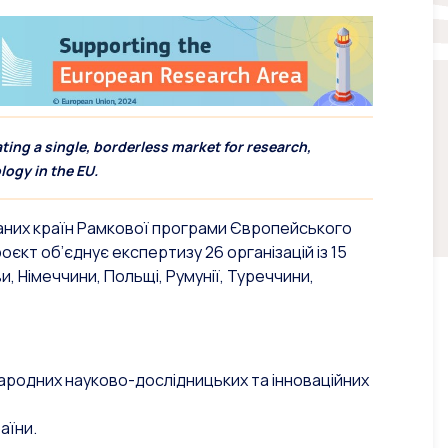
ing a single, borderless market for research,
ogy in the EU.
йованих країн Рамкової програми Європейського
єкт об’єднує експертизу 26 організацій із 15
ови, Німеччини, Польщі, Румунії, Туреччини,
народних науково-дослідницьких та інноваційних
аїни.