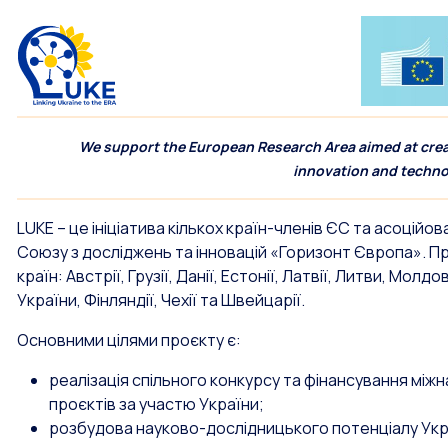
We support the European Research Area aimed at creat
innovation and technol
LUKE – це ініціатива кількох країн-членів ЄС та асоці
Союзу з досліджень та інновацій «Горизонт Європа». Про
країн: Австрії, Грузії, Данії, Естонії, Латвії, Литви, Молд
України, Фінляндії, Чехії та Швейцарії.
Основними цілями проєкту є:
реалізація спільного конкурсу та фінансування між
проєктів за участю України;
розбудова науково-дослідницького потенціалу Укр