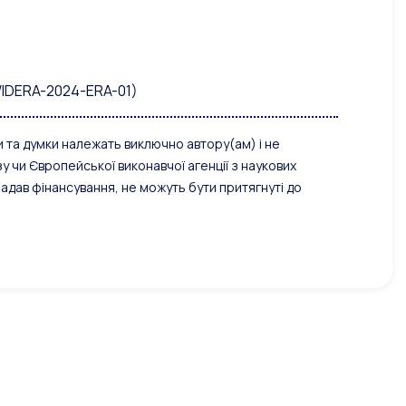
WIDERA-2024-ERA-01)
та думки належать виключно автору(ам) і не
чи Європейської виконавчої агенції з наукових
надав фінансування, не можуть бути притягнуті до