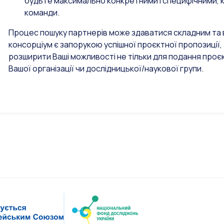
будьте максимально конкретними і специфічними, к
команди.
Процес пошуку партнерів може здаватися складним та 
консорціум є запорукою успішної проєктної пропозиції
розширити Ваші можливості не тільки для подання проєк
Вашої організації чи дослідницької/наукової групи.