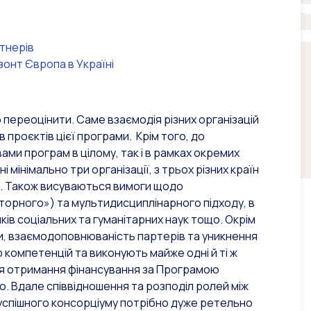
тнерів
зонт Європа в Україні
переоцінити. Саме взаємодія різних організацій
 проєктів цієї програми. Крім того, до
ами програм в цілому, так і в рамках окремих
ні мінімально три організації, з трьох різних країн
». Також висуваються вимоги щодо
торного») та мультидисциплінарного підходу, в
ів соціальних та гуманітарних наук тощо. Окрім
и, взаємодоповнюваність партерів та уникнення
 компетенцій та виконують майже одні й ті ж
 для отримання фінансування за Програмою
. Вдале співвідношення та розподіл ролей між
успішного консорціуму потрібно дуже ретельно