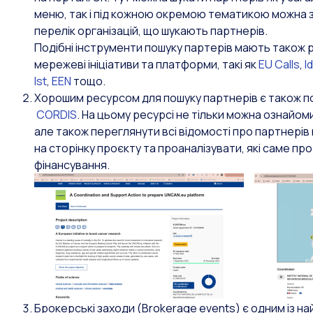
меню, так і під кожною окремою тематикою можна 
перелік організацій, що шукають партнерів.
Подібні інструменти пошуку партерів мають також р
мережеві ініціативи та платформи, такі як
EU Calls
,
I
Ist
,
EEN
тощо.
Хорошим ресурсом для пошуку партнерів є також по
CORDIS
. На цьому ресурсі не тільки можна ознайом
але також переглянути всі відомості про партнерів
на сторінку проєкту та проаналізувати, які саме п
фінансування.
Брокерські заходи (Brokerage events) є одним із на