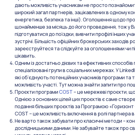
дають можливість учасникам не просто познайомити
широкий загал партнерів, зацікавлених в одному ко
енергетика, безпека та інші). Оголошення щодо п
щонайменше за місяць до його проведення, тож у В
підготуватися до поїздки, вивчити профілі інших уч
зустрічі. Більшість офіційних брокерських заходів 
зареєструйтеся та слідкуйте за оголошеннями чи пі
цікавить.
Одним із достатньо дієвих та ефективних способів п
спеціалізовані групи в соціальних мережах. У Linke
які об’єднують потенційних учасників програми та т
можливість участі. Тут можна знайти запити про пошу
Проєкти програми
COST
– це мережеві проєкти, що 
Однією з основних цілей цих проєктів є саме ство
подання більших проєктів за Програмою «Горизонт 
COST – це можливість включення в ролі партнера в 
Не варто також забувати про класичні методи – конф
дослідницькими даними. Не забувайте також про сво