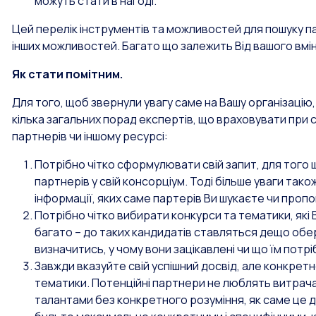
можуть стати в нагоді.
Цей перелік інструментів та можливостей для пошуку па
інших можливостей. Багато що залежить Від вашого вмін
Як стати помітним.
Для того, щоб звернули увагу саме на Вашу організацію
кілька загальних порад експертів, що враховувати при 
партнерів чи іншому ресурсі:
Потрібно чітко сформулювати свій запит, для того 
партнерів у свій консорціум. Тоді більше уваги тако
інформації, яких саме партерів Ви шукаєте чи проп
Потрібно чітко вибирати конкурси та тематики, які
багато – до таких кандидатів ставляться дещо обе
визначитись, у чому вони зацікавлені чи що їм потрі
Завжди вказуйте свій успішний досвід, але конкрет
тематики. Потенційні партнери не люблять витрача
талантами без конкретного розуміння, як саме це 