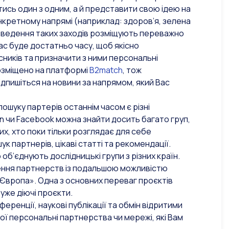
сь один з одним, а й представити свою ідею на
нкретному напрямі (наприклад: здоров’я, зелена
роведення таких заходів розміщують переважно
ас буде достатньо часу, щоб якісно
асників та призначити з ними персональні
розміщено на платформі
B2match
, тож
дпишіться на новини за напрямом, який Вас
ошуку партерів останнім часом є різні
dIn чи Facebook можна знайти досить багато груп,
их, хто поки тільки розглядає для себе
к партнерів, цікаві статті та рекомендації.
об’єднують дослідницькі групи з різних країн.
рення партнерств із подальшою можливістю
Європа». Одна з основних переваг проєктів
уже діючі проєкти.
еренції, наукові публікації та обмін відритими
ї персональні партнерства чи мережі, які Вам