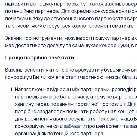
підходити до пошуку партнерів. Тут також важливо зве
потенційних партнерів. Для окремих конкурсів вони мо
початком шляху до створення нового партнерства вар
та описом, який стосується кожної окремої тематики.
Знання про інструменти і можливості пошуку партнерів с
має достатнього досвіду та сама шукає консорціуми, в 
Про що потрібно пам’ятати.
Важливі аспекти, які потрібно врахувати у будь якому в
консорціум Ви, чи хочете стати частиною чиєїсь, більш 
Налагодження відносин між партнерами, розподіл р
партнерів вимагає багато часу, а тому не варто р
хвилину перед поданням проєктної пропозиції. Дл
потрібно заздалегідь починати роботу над концепці
для досягнення цього результату. Так само, якщо 
консорціуму, не слід забувати про цей аспект та з
організації як потенційного партнера.