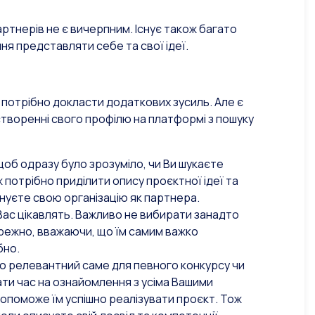
ртнерів не є вичерпним. Існує також багато
ня представляти себе та свої ідеї.
, потрібно докласти додаткових зусиль. Але є
створенні свого профілю на платформі з пошуку
щоб одразу було зрозуміло, чи Ви шукаєте
ж потрібно приділити опису проєктної ідеї та
онуєте свою організацію як партнера.
 Вас цікавлять. Важливо не вибирати занадто
режно, вважаючи, що їм самим важко
бно.
но релевантний саме для певного конкурсу чи
ти час на ознайомлення з усіма Вашими
допоможе їм успішно реалізувати проєкт. Тож