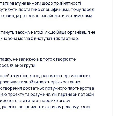
ртати увагу на вимоги щодо прийнятності
жуть бути достатньо специфічними, тому перед
то завжди ретельно ознайомитись з вимогами
тануть також у нагоді, якщо Ваша організація не
яких вона могла б виступати як партнер.
ипадку, не залежно від того створюєте
досвідченої групи:
олей та успішне поєднання експертизи різних
озраховувати знайти партнерів в останню
я створення достатньо потужного партнерства
єю проєкту та розуміння, які партнери потрібні
Ви хочете стати партнером якогось
аздалегідь розпочинати активну рекламу своєї