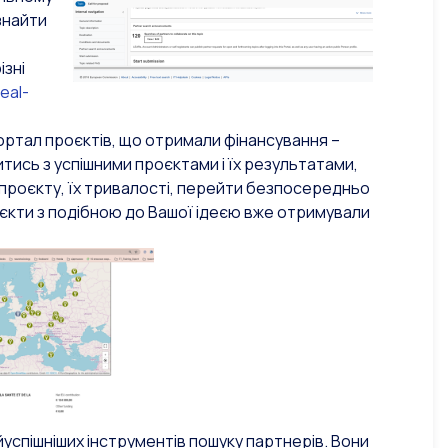
знайти
ізні
deal-
ртал проєктів, що отримали фінансування –
итись з успішними проєктами і їх результатами,
 проєкту, їх тривалості, перейти безпосередньо
роєкти з подібною до Вашої ідеєю вже отримували
йуспішніших інструментів пошуку партнерів. Вони