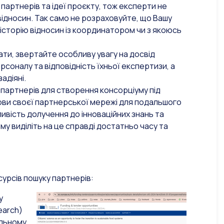
партнерів та ідеї проєкту, тож експерти не
відносин. Так само не розраховуйте, що Вашу
 історію відносин із координатором чи з якоюсь
ати, звертайте особливу увагу на досвід
персоналу та відповідність їхньої експертизи, а
адіяні.
и партнерів для створення консорціуму під
ови своєї партнерської мережі для подальшого
ливість долучення до інноваційних знань та
му виділіть на це справді достатньо часу та
урсів пошуку партнерів:
у
earch)
альному