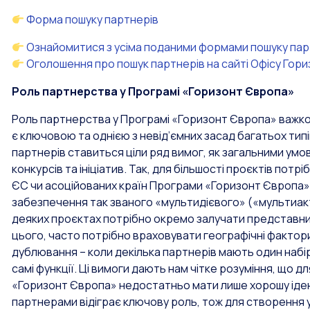
Форма пошуку партнерів
Ознайомитися з усіма поданими формами пошуку пар
Оголошення про пошук партнерів на сайті Офісу Гори
Роль партнерства у Програмі «Горизонт Європа»
Роль партнерства у Програмі «Горизонт Європа» важко 
є ключовою та однією з невід’ємних засад багатьох типів
партнерів ставиться ціли ряд вимог, як загальними умов
конкурсів та ініціатив. Так, для більшості проєктів потріб
ЄС чи асоційованих країн Програми «Горизонт Європа
забезпечення так званого «мультидієвого» («мультиак
деяких проєктах потрібно окремо залучати представник
цього, часто потрібно враховувати географічні фактор
дублювання – коли декілька партнерів мають один набір
самі функції. Ці вимоги дають нам чітке розуміння, що
«Горизонт Європа» недостатньо мати лише хорошу ідею
партнерами відіграє ключову роль, тож для створення 