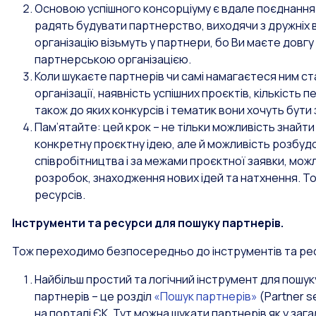
Основою успішного консорціуму є вдале поєднання 
радять будувати партнерство, виходячи з дружніх 
організацію візьмуть у партнери, бо Ви маєте довгу
партнерською організацією.
Коли шукаєте партнерів чи самі намагаєтеся ним ст
організації, наявність успішних проєктів, кількість 
також до яких конкурсів і тематик вони хочуть бути з
Пам’ятайте: цей крок – не тільки можливість знайт
конкретну проєктну ідею, але й можливість розбуд
співробітництва і за межами проєктної заявки, мож
розробок, знаходження нових ідей та натхнення. То
ресурсів.
Інструменти та ресурси для пошуку партнерів.
Тож переходимо безпосередньо до інструментів та рес
Найбільш простий та логічний інструмент для пошук
партнерів – це розділ
«Пошук партнерів»
(Partner s
на порталі ЄК. Тут можна шукати партнерів як у заг