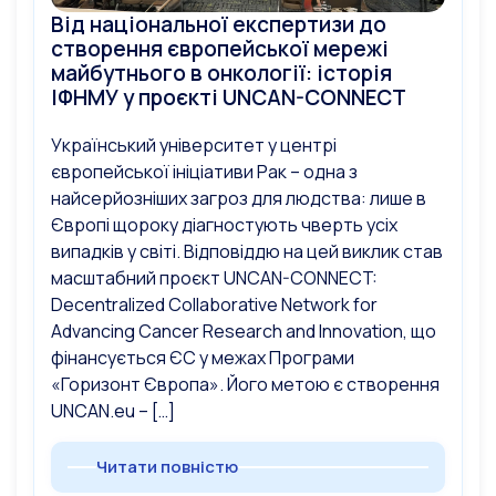
Від національної експертизи до
створення європейської мережі
майбутнього в онкології: історія
ІФНМУ у проєкті UNCAN-CONNECT
Український університет у центрі
європейської ініціативи Рак – одна з
найсерйозніших загроз для людства: лише в
Європі щороку діагностують чверть усіх
випадків у світі. Відповіддю на цей виклик став
масштабний проєкт UNCAN-CONNECT:
Decentralized Collaborative Network for
Advancing Cancer Research and Innovation, що
фінансується ЄС у межах Програми
«Горизонт Європа». Його метою є створення
UNCAN.eu – […]
Читати повністю