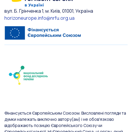
вул. Б. Грінченка 1, м. Київ, 01001, Україна
horizoneurope.info@nrfu.org.ua
Фінансується Європейським Союзом. Висловлені погляди та
думки належать виключно автору(ам) і не обов'язково
відображають позицію Європейського Союзу чи
Європейської комісії. Ні Європейський Союз, ні орган, який