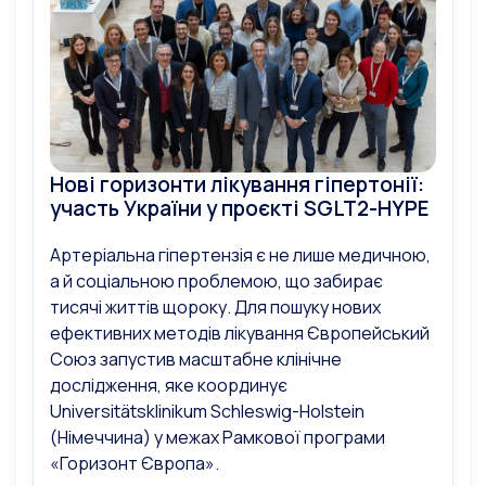
Нові горизонти лікування гіпертонії:
участь України у проєкті SGLT2-HYPE
Артеріальна гіпертензія є не лише медичною,
а й соціальною проблемою, що забирає
тисячі життів щороку. Для пошуку нових
ефективних методів лікування Європейський
Союз запустив масштабне клінічне
дослідження, яке координує
Universitätsklinikum Schleswig-Holstein
(Німеччина) у межах Рамкової програми
«Горизонт Європа».