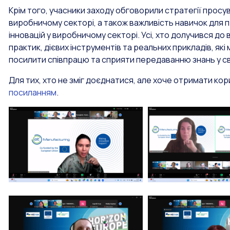
Крім того, учасники заходу обговорили стратегії прос
виробничому секторі, а також важливість навичок для 
інновацій у виробничому секторі. Усі, хто долучився д
практик, дієвих інструментів та реальних прикладів, я
посилити співпрацю та сприяти передаванню знань у св
Для тих, хто не зміг доєднатися, але хоче отримати кори
посиланням
.