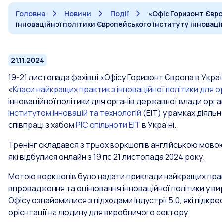
Головна
Новини
Події
«Офіс Горизонт Євро
інноваційної політики Європейського інституту інновацій
21.11.2024
19-21 листопада фахівці «Офісу Горизонт Європа в Украї
«
Класи найкращих практик з інноваційної політики для о
інноваційної політики для органів державної влади орг
інститутом інновацій та технологій
(ЕІТ) у рамках діяльн
співпраці з хабом
РІС спільноти EIT
в Україні.
Тренінг складався з трьох воркшопів англійською мово
які відбулися онлайн з 19 по 21 листопада 2024 року.
Метою воркшопів було надати приклади найкращих пра
впровадження та оцінювання інноваційної політики у вир
Офісу ознайомилися з підходами Індустрії 5.0, які підк
орієнтації на людину для виробничого сектору.