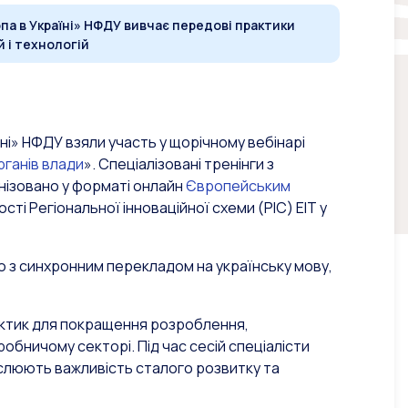
па в Україні» НФДУ вивчає передові практики
 і технологій
ні» НФДУ взяли участь у щорічному вебінарі
рганів влади
». Спеціалізовані тренінги з
анізовано у форматі онлайн
Європейським
ості Регіональної інноваційної схеми (РІС) ЕIT у
ю з синхронним перекладом на українську мову,
ктик для покращення розроблення,
обничому секторі. Під час сесій спеціалісти
реслюють важливість сталого розвитку та