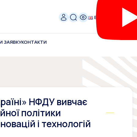
ENG
И ЗАЯВКУ
КОНТАКТИ
країні» НФДУ вивчає
йної політики
новацій і технологій