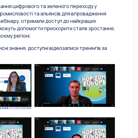
ування цифрового та зеленого переходу у
промисловості та альянсів для впровадження
о вебінару, отримали доступ до найкращих
кі можуть допомогти прискорити стале зростання,
оєму регіоні.
сні знання, доступні відеозаписи тренінгів за