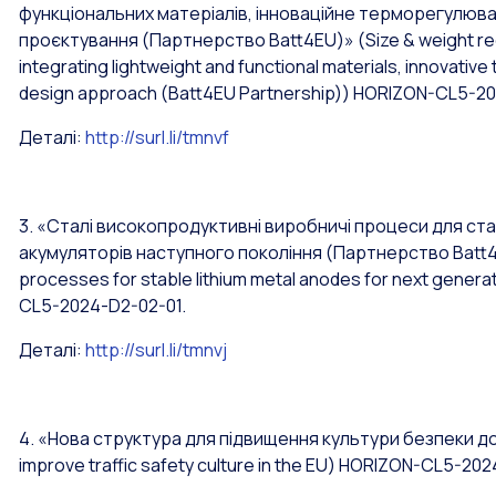
функціональних матеріалів, інноваційне терморегулюван
проєктування (Партнерство Batt4EU)»
(Size & weight re
integrating lightweight and functional materials, innovati
design approach (Batt4EU Partnership))
HORIZON-CL5-20
Деталі:
http://surl.li/tmnvf
3. «Сталі високопродуктивні виробничі процеси для ста
акумуляторів наступного покоління (Партнерство Batt
processes for stable lithium metal anodes for next genera
CL5-2024-D2-02-01.
Деталі:
http://surl.li/tmnvj
4. «Нова структура для підвищення культури безпеки 
improve traffic safety culture in the EU)
HORIZON-CL5-2024