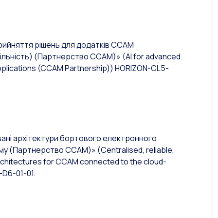
прийняття рішень для додатків CCAM
більність) (Партнерство CCAM)»
(AI for advanced
pplications (CCAM Partnership))
HORIZON-CL5-
зовані архітектури бортового електронного
ууму (Партнерство CCAM)»
(Centralised, reliable,
architectures for CCAM connected to the cloud-
D6-01-01.