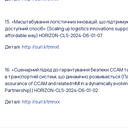
15. «Масштабування логістичних інновацій, що підтрим
доступний спосіб»
(Scaling up logistics innovations suppo
affordable way)
HORIZON-CL5-2024-D6-01-07.
Деталі:
http://surl.li/tmnxt
16. «Сценарний підхід до гарантування безпеки CCAM та
в транспортній системі, що динамічно розвивається 
assurance of CCAM and related HMI in a dynamically evolv
Partnership))
HORIZON-CL5-2024-D6-01-02.
Деталі:
http://surl.li/tmnxx