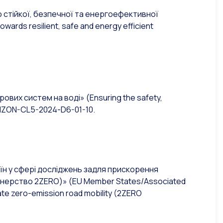
до стійкої, безпечної та енергоефективної
towards resilient, safe and energy efficient
фрових систем на воді»
(Ensuring the safety,
IZON-CL5-2024-D6-01-10.
аїн у сфері досліджень задля прискорення
ртнерство 2ZERO)»
(EU Member States/Associated
ate zero-emission road mobility (2ZERO