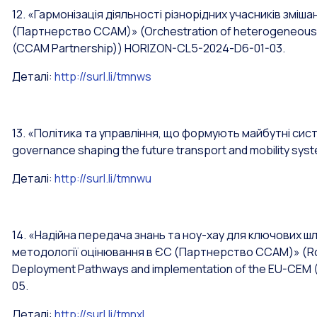
12. «Гармонізація діяльності різнорідних учасників змі
(Партнерство CCAM)»
(Orchestration of heterogeneous 
(CCAM Partnership))
HORIZON-CL5-2024-D6-01-03.
Деталі:
http://surl.li/tmnws
13. «Політика та управління, що формують майбутні си
governance shaping the future transport and mobility sys
Деталі:
http://surl.li/tmnwu
14. «Надійна передача знань та ноу-хау для ключових 
методології оцінювання в ЄС (Партнерство CCAM)»
(R
Deployment Pathways and implementation of the EU-CEM 
05.
Деталі:
http://surl.li/tmnxl