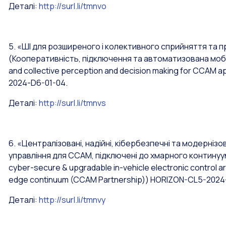
Деталі:
http://surl.li/tmnvo
5. «ШІ для розширеного і колективного сприйняття та 
(Кооперативність, підключення та автоматизована мо
and collective perception and decision making for CCAM a
2024-D6-01-04.
Деталі:
http://surl.li/tmnvs
6. «Централізовані, надійні, кібербезпечні та модерні
управління для CCAM, підключені до хмарного контин
cyber-secure & upgradable in-vehicle electronic control 
edge continuum (CCAM Partnership)) HORIZON-CL5-2024-
Деталі:
http://surl.li/tmnvy