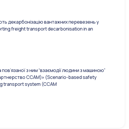
ують декарбонізацію вантажних перевезень у
rting freight transport decarbonisation in an
 пов’язаної з ним “взаємодії людини з машиною”
(Партнерство CCAM)»
(Scenario-based safety
ing transport system (CCAM