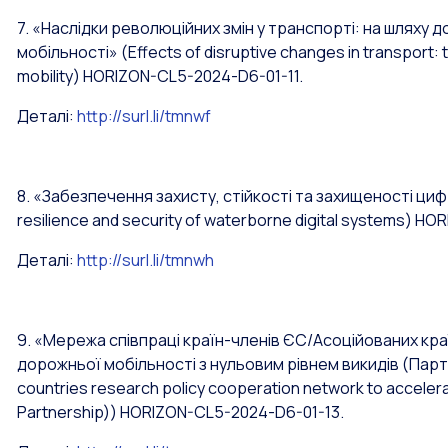
7. «Наслідки революційних змін у транспорті: на шляху 
мобільності»
(Effects of disruptive changes in transport: 
mobility)
HORIZON-CL5-2024-D6-01-11.
Деталі:
http://surl.li/tmnwf
8. «Забезпечення захисту, стійкості та захищеності ци
resilience and security of waterborne digital systems)
HOR
Деталі:
http://surl.li/tmnwh
9. «Мережа співпраці країн-членів ЄС/Асоційованих кр
дорожньої мобільності з нульовим рівнем викидів (Па
countries research policy cooperation network to acceler
Partnership))
HORIZON-CL5-2024-D6-01-13.