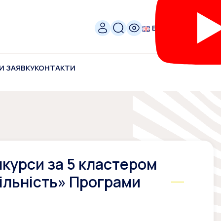
ENG
И ЗАЯВКУ
КОНТАКТИ
нкурси за 5 кластером
більність» Програми