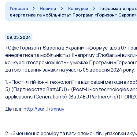
Головна
Новини
Конкурси
Інформація про в
енергетика та мобільність» Програми «Горизонт Європа»
09.05.2024
«Офіс Горизонт Європа в Україні» інформує, що з 07 тра
енергетика та мобільність» ІІ напряму «Глобальні викл
конкурентоспроможність» у межах Програми «Горизонт 
датою подання заявки на участь 05 вересня 2024 року.
1. «Пост-літій-іонні технології та відповідні методи в
5) (Партнерство Batt4EU)»
(Post-Li-ion technologies and
applications (Generation 5) (Batt4EU Partnership))
HORIZ
Деталі:
http://surl.li/tmnuy
2. «Зменшення розміру та ваги елементів і упаковки аку