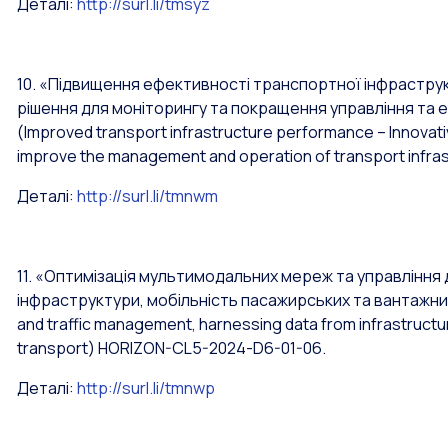
Деталі:
http://surl.li/tmsyz
10. «Підвищення ефективності транспортної інфраструкт
рішення для моніторингу та покращення управління та 
(Improved transport infrastructure performance – Innovative
improve the management and operation of transport infra
Деталі:
http://surl.li/tmnwm
11. «Оптимізація мультимодальних мереж та управління
інфраструктури, мобільність пасажирських та вантажн
and traffic management, harnessing data from infrastructur
transport)
HORIZON-CL5-2024-D6-01-06.
Деталі:
http://surl.li/tmnwp