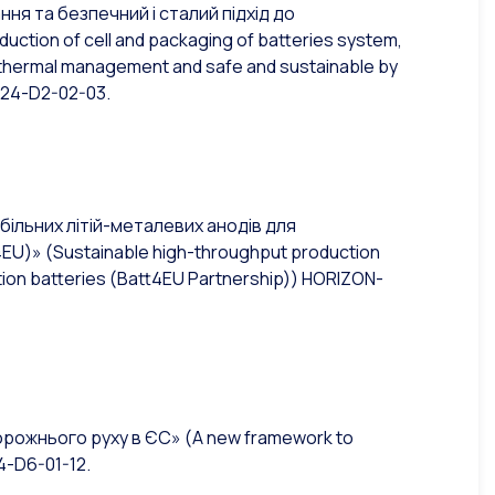
ня та безпечний і сталий підхід до
duction of cell and packaging of batteries system,
ve thermal management and safe and sustainable by
24-D2-02-03.
більних літій-металевих анодів для
4EU)»
(Sustainable high-throughput production
tion batteries (Batt4EU Partnership))
HORIZON-
дорожнього руху в ЄС»
(A new framework to
-D6-01-12.