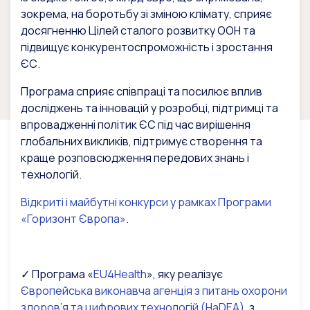
зокрема, на боротьбу зі зміною клімату, сприяє
досягненню Цілей сталого розвитку ООН та
підвищує конкурентоспроможність і зростання
ЄС.
Програма сприяє співпраці та посилює вплив
досліджень та інновацій у розробці, підтримці та
впровадженні політик ЄС під час вирішення
глобальних викликів, підтримує створення та
краще розповсюдження передових знань і
технологій.
Відкриті і майбутні конкурси у рамках Програми
«Горизонт Європа»
.
✓ Програма «
EU4Health
», яку реалізує
Європейська виконавча агенція з питань охорони
здоров’я та цифрових технологій (HaDEA)
, з