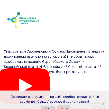
Фінансується Європейським Союзом. Висловлені погляди та
думки належать виключно автору(ам) і не обов'язково
відображають позицію Європейського Союзу чи
Європейської комісії. Ні Європейський Союз, ні орган, який
надав фінансування, не можуть бути притягнуті до
відповідальності за них.
Дозволити застосування на сайті необов'язкових файлів
cookie для більшої зручності користування?
© 2026 «Офіс Горизонт Європа в Україні»