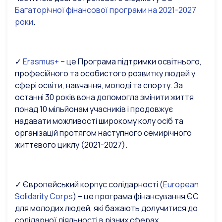
Багаторічної фінансової програми на 2021-2027
роки
.
✓
Erasmus+
–
це Програма п
ідтримки освітнього,
професійного та особистого розвитку людей у
сфері освіти, навчання, молоді та спорту. За
останні 30 років вона допомогла змінити життя
понад 10 мільйонам учасників і продовжує
надавати можливості широкому колу осіб та
організацій протягом наступного семирічного
життєвого циклу (2021-2027).
✓ Європейський корпус солідарності (
European
Solidarity Corps
) – це програма фінансування ЄС
для молодих людей, які бажають долучитися до
солідарної діяльності в різних сферах.