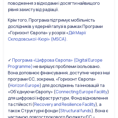
поводження з відходами і досягти найвищого
рівня захисту від радіації.
Крім того, Програма підтримує мобільність
дослідників у ядерній галузі в рамках Програми
«Горизонт Європа» у розрізі «
Дій Марії
Склодовської-Кюрі» (MSCA).
✓
Програма «Цифрова Європа» (
Digital Europe
Programme)
не вирішує проблеми ізольовано.
Вона доповнює фінансування, доступне через інші
програми ЄС, зокрема, «Горизонт Європа»
(
Horizon Europe
)
для досліджень та інновацій та
«Об’єднуючи Європу» (
Connecting Europe Facility
)
для цифрової інфраструктури, Фонд відновлення
та стійкості (
Recovery and Resilience Facility
)
, а
також Структурні фонди (
Structural funds
)
. Вона є
частиною довгострокового бюджету ЄС –