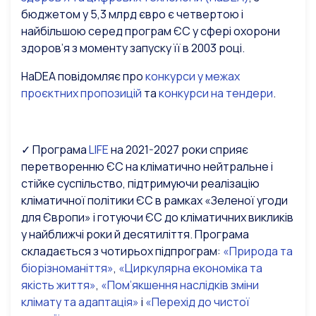
бюджетом у 5,3 млрд євро є четвертою і
найбільшою серед програм ЄС у сфері охорони
здоров’я з моменту запуску її в 2003 році.
HaDEA повідомляє про
конкурси у межах
проєктних пропозицій
та
конкурси на тендери
.
✓ Програма
LIFE
на 2021-2027 роки
сприяє
перетворенню ЄС на кліматично нейтральне і
стійке суспільство, підтримуючи реалізацію
кліматичної політики ЄС в рамках «Зеленої угоди
для Європи» і готуючи ЄС до кліматичних викликів
у найближчі роки й десятиліття. Програма
складається з чотирьох підпрограм:
«Природа та
біорізноманіття»
,
«Циркулярна економіка та
якість життя»
,
«Пом’якшення наслідків зміни
клімату та адаптація»
і
«Перехід до чистої