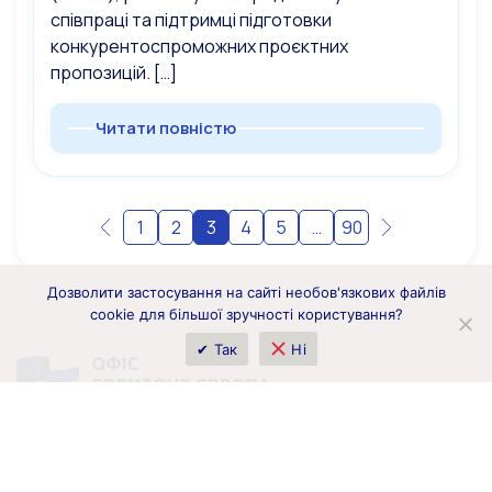
співпраці та підтримці підготовки
конкурентоспроможних проєктних
пропозицій. […]
Читати повністю
1
2
3
4
5
…
90
Дозволити застосування на сайті необов'язкових файлів
cookie для більшої зручності користування?
✔ Так
Ні
вул. Б. Грінченка 1, м. Київ, 01001, Україна
horizoneurope.info@nrfu.org.ua