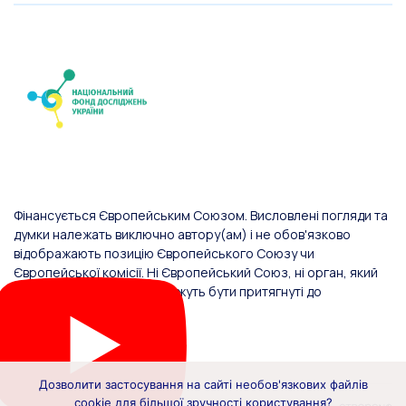
Фінансується Європейським Союзом. Висловлені погляди та
думки належать виключно автору(ам) і не обов'язково
відображають позицію Європейського Союзу чи
Європейської комісії. Ні Європейський Союз, ні орган, який
надав фінансування, не можуть бути притягнуті до
відповідальності за них.
Дозволити застосування на сайті необов'язкових файлів
cookie для більшої зручності користування?