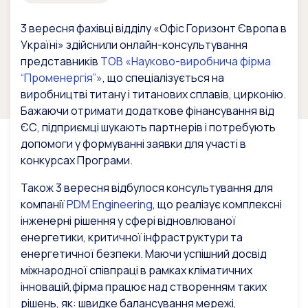
3 вересня фахівці відділу «Офіс Горизонт Європа в
Україні» здійснили онлайн-консультування
представників
ТОВ «Науково-виробнича фірма
“Променергія”»
, що спеціалізується на
виробництві титану і титанових сплавів, цирконію.
Бажаючи отримати додаткове фінансування від
ЄС, підприємці шукають партнерів і потребують
допомоги у формуванні заявки для участі в
конкурсах Програми.
Також 3 вересня відбулося консультування для
компанії
PDM Engineering
, що реалізує комплексні
інженерні рішення у сфері відновлюваної
енергетики, критичної інфраструктури та
енергетичної безпеки. Маючи успішний досвід
міжнародної співпраці в рамках кліматичних
інновацій,фірма працює над створенням таких
рішень, як: швидке балансування мережі,