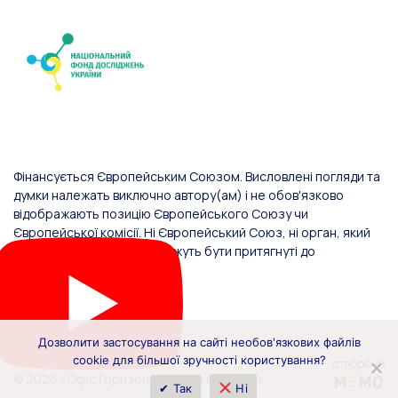
Фінансується Європейським Союзом. Висловлені погляди та
думки належать виключно автору(ам) і не обов'язково
відображають позицію Європейського Союзу чи
Європейської комісії. Ні Європейський Союз, ні орган, який
надав фінансування, не можуть бути притягнуті до
відповідальності за них.
Дозволити застосування на сайті необов'язкових файлів
cookie для більшої зручності користування?
© 2026 «Офіс Горизонт Європа в Україні»
✔ Так
Ні