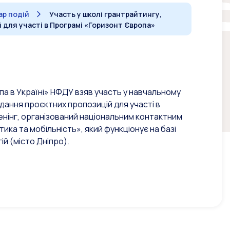
р подій
Участь у школі грантрайтингу,
 для участі в Програмі «Горизонт Європа»
па в Україні» НФДУ взяв участь у навчальному
одання проєктних пропозицій для участі в
нінг, організований національним контактним
ка та мобільність», який функціонує на базі
й (місто Дніпро).