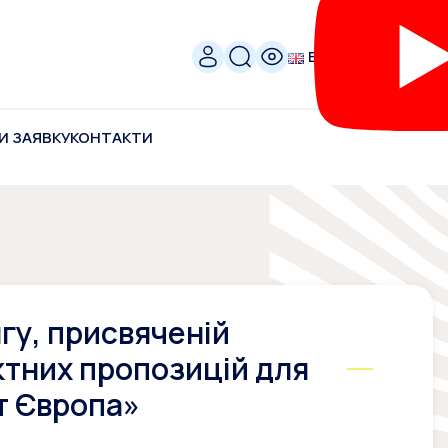
ENG
И ЗАЯВКУ
КОНТАКТИ
гу, присвяченій
ктних пропозицій для
т Європа»