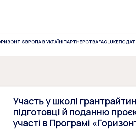
ОРИЗОНТ ЄВРОПА В УКРАЇНІ
ПАРТНЕРСТВА
FAQ
LUKE
ПОДАТ
Участь у школі грантрайтин
підготовці й поданню проє
участі в Програмі «Горизон