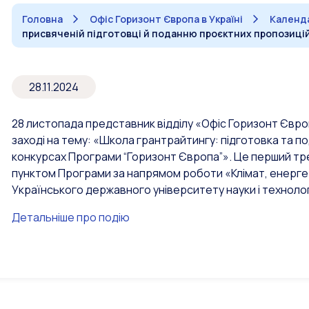
Головна
Офіс Горизонт Європа в Україні
Календа
присвяченій підготовці й поданню проєктних пропозицій
28.11.2024
28 листопада представник відділу «Офіс Горизонт Євро
заході на тему: «Школа грантрайтингу: підготовка та п
конкурсах Програми “Горизонт Європа”». Це перший тре
пунктом Програми за напрямом роботи «Клімат, енергети
Українського державного університету науки і технологі
Детальніше про подію