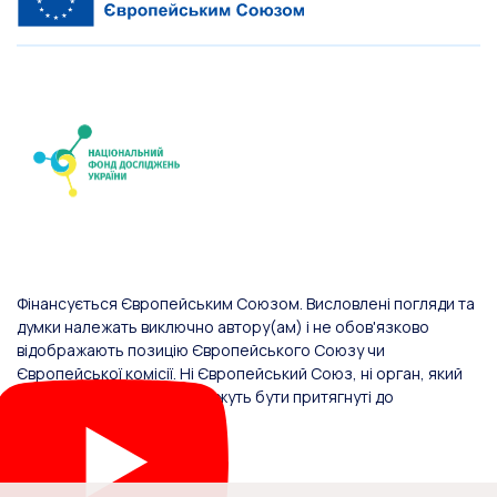
Фінансується Європейським Союзом. Висловлені погляди та
думки належать виключно автору(ам) і не обов'язково
відображають позицію Європейського Союзу чи
Європейської комісії. Ні Європейський Союз, ні орган, який
надав фінансування, не можуть бути притягнуті до
відповідальності за них.