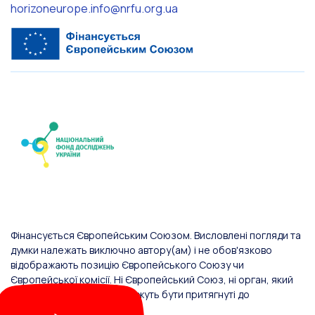
horizoneurope.info@nrfu.org.ua
Фінансується Європейським Союзом. Висловлені погляди та
думки належать виключно автору(ам) і не обов'язково
відображають позицію Європейського Союзу чи
Європейської комісії. Ні Європейський Союз, ні орган, який
надав фінансування, не можуть бути притягнуті до
відповідальності за них.