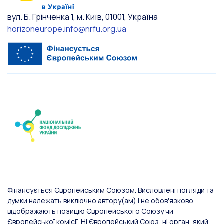
вул. Б. Грінченка 1, м. Київ, 01001, Україна
horizoneurope.info@nrfu.org.ua
Фінансується Європейським Союзом. Висловлені погляди та
думки належать виключно автору(ам) і не обов'язково
відображають позицію Європейського Союзу чи
Європейської комісії. Ні Європейський Союз, ні орган, який