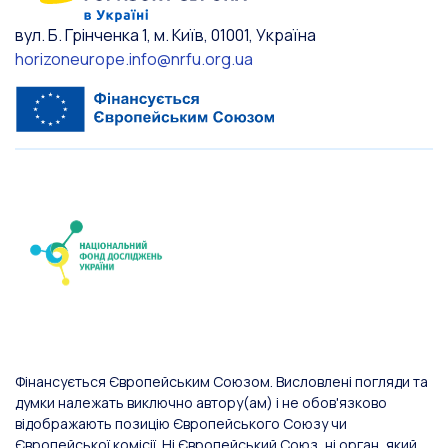
вул. Б. Грінченка 1, м. Київ, 01001, Україна
horizoneurope.info@nrfu.org.ua
Фінансується Європейським Союзом. Висловлені погляди та
думки належать виключно автору(ам) і не обов'язково
відображають позицію Європейського Союзу чи
Європейської комісії. Ні Європейський Союз, ні орган, який