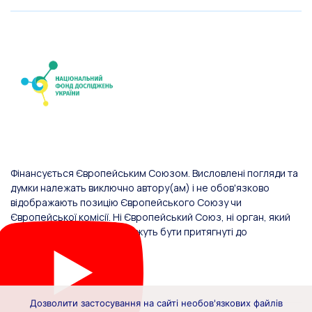
Фінансується Європейським Союзом. Висловлені погляди та
думки належать виключно автору(ам) і не обов'язково
відображають позицію Європейського Союзу чи
Європейської комісії. Ні Європейський Союз, ні орган, який
надав фінансування, не можуть бути притягнуті до
відповідальності за них.
Дозволити застосування на сайті необов'язкових файлів