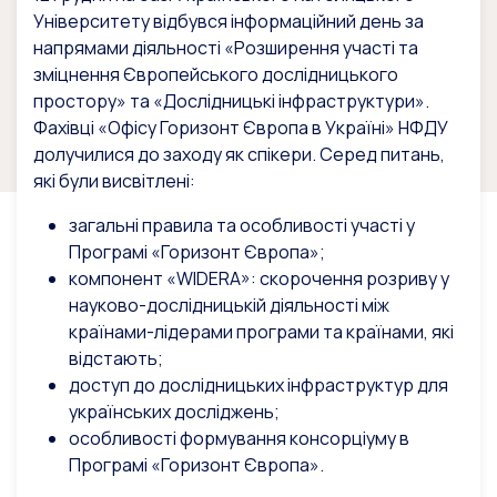
Університету відбувся інформаційний день за
напрямами діяльності «Розширення участі та
зміцнення Європейського дослідницького
простору» та «Дослідницькі інфраструктури».
Фахівці «Офісу Горизонт Європа в Україні» НФДУ
долучилися до заходу як спікери.
Серед питань,
які були висвітлені:
загальні правила та особливості участі у
Програмі «Горизонт Європа»;
компонент «WIDERA»: скорочення розриву у
науково-дослідницькій діяльності між
країнами-лідерами програми та країнами, які
відстають;
доступ до дослідницьких інфраструктур для
українських досліджень;
особливості формування консорціуму в
Програмі «Горизонт Європа».