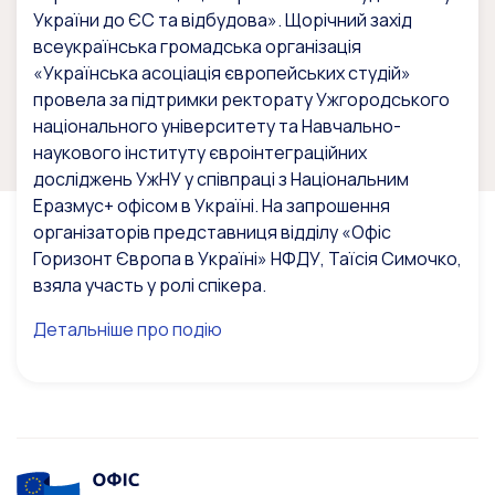
України до ЄС та відбудова». Щорічний захід
всеукраїнська громадська організація
«Українська асоціація європейських студій»
провела за підтримки ректорату Ужгородського
національного університету та Навчально-
наукового інституту євроінтеграційних
досліджень УжНУ у співпраці з Національним
Еразмус+ офісом в Україні. На запрошення
організаторів представниця відділу «Офіс
Горизонт Європа в Україні» НФДУ, Таїсія Симочко,
взяла участь у ролі спікера.
Детальніше про подію