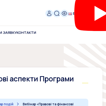
ENG
И ЗАЯВКУ
КОНТАКТИ
сові аспекти Програми
р подій
Вебінар «Правові та фінансові