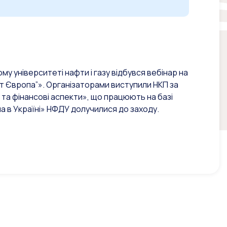
му університеті нафти і газу відбувся вебінар на
нт Європа”». Організаторами виступили НКП за
та фінансові аспекти», що працюють на базі
па в Україні» НФДУ долучилися до заходу.