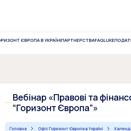
ОРИЗОНТ ЄВРОПА В УКРАЇНІ
ПАРТНЕРСТВА
FAQ
LUKE
ПОДАТ
Вебінар «Правові та фінан
“Горизонт Європа”»
Головна
Офіс Горизонт Європа в Україні
Календа