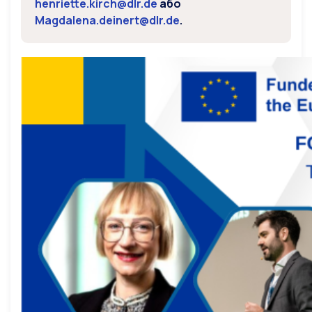
henriette.kirch@dlr.de
або
Magdalena.deinert@dlr.de
.