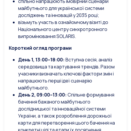
спільно напрацюють імовірний сценарій
майбутнього для української системи
досліджень та інновацій у 2035 році;
візьмуть участь в ознайомчому візиті до
Національного центру синхротронного
випромінювання SOLARIS.
Короткий огляд програми
День 1, 13:00–18:00:
Вступна сесія, аналіз
середовища та картування трендів. Разом
учасники визначать ключові фактори змін і
напрацюють перші ідеї сценарію
майбутнього.
День 2, 09:00–13:00:
Спільне формування
бачення бажаного майбутнього
дослідницької та інноваційної системи
України, а також розроблення дорожньої
карти для перетворення цього бачення на
конкретні цілі та етапи їх досягнення.