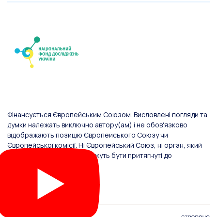
Фінансується Європейським Союзом. Висловлені погляди та
думки належать виключно автору(ам) і не обов'язково
відображають позицію Європейського Союзу чи
Європейської комісії. Ні Європейський Союз, ні орган, який
надав фінансування, не можуть бути притягнуті до
відповідальності за них.