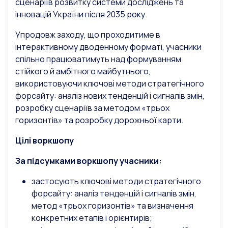
сценаріїв розвитку системи досліджень та
інновацій України після 2035 року.
Упродовж заходу, що проходитиме в
інтерактивному дводенному форматі, учасники
спільно працюватимуть над формуванням
стійкого й амбітного майбутнього,
використовуючи ключові методи стратегічного
форсайту: аналіз нових тенденцій і сигналів змін,
розробку сценаріїв за методом «трьох
горизонтів» та розробку дорожньої карти.
Цілі воркшопу
За підсумками воркшопу учасники:
застосують ключові методи стратегічного
форсайту: аналіз тенденцій і сигналів змін,
метод «трьох горизонтів» та визначення
конкретних етапів і орієнтирів;