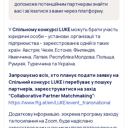
допоможе потенційним партнерам знайти
вас і зв’язатися з вами через платформу.
У
Cпільному конкурсі LUKE
можуть брати участь
юридичні особи – установи, організації та
підприємства – зареєстровані в одній із таких
країн: Австрія, Чехія, Естонія, Фінляндія,
Німеччина, Латвія, Республіка Молдова, Польща,
Румунія, Туреччина та Україна.
Запрошуємо всіх, хто планує подати заявку на
Спільний конкурс LUKE і перебуває у пошуку
партнерів, зареєструватися на захід
“Collaborative Partner Matchmaking”:
https://www.ffg.at/en/LUKE/event_transnational
Додаткову інформацію, зокрема програму заходу
та посилання на Zoom, буде надіслано
зареєстрованим учасникам після підтвердження