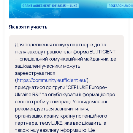
Як взяти участь
Для полегшення пошуку партнерів до та
після заходу працює платформа EU.FFICIENT
— спеціальний комунікаційний майданчик, де
зацікавлені учасники можуть
зареєструватися
(
https://community.eufficient.eu/
),
приєднатися до групи “CEF LUKE Europe-
Ukraine R&I” та опублікувати інформацію про
свої потреби у співпраці. У повідомленні
рекомендується зазначити: ім’я,
організацію, країну, країну потенційного
партнера, тему LUKE, яка вас цікавить, а
також іншу важливу інформацію. Це