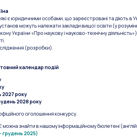
аїна
 які є юридичними особами, що зареєстровані та діють в Ук
установ можуть належати заклади вищої освіти (у розумінн
акону України «Про наукову і науково-технічну діяльність»
і.
слідження (розробки).
товний календар подій
у
ку
ь 2027 року
рудень 2028 року
офіційного оголошення конкурсу.
KE можна знайти в нашому інформаційному бюлетені (англ
 грудень 2025)