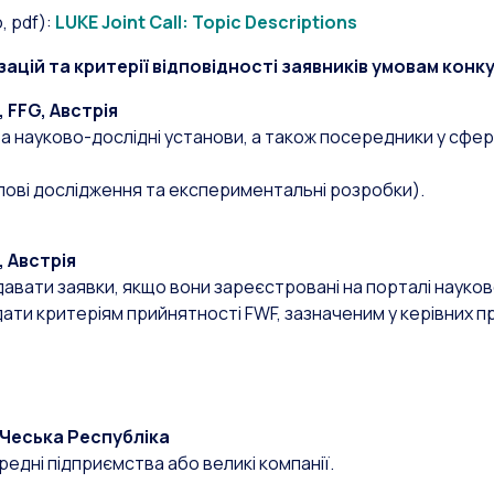
, pdf):
LUKE Joint Call: Topic Descriptions
ацій та критерії відповідності заявників умовам конк
 FFG, Австрія
та науково-дослідні установи, а також посередники у сфері
лові дослідження та експериментальні розробки).
 Австрія
давати заявки, якщо вони зареєстровані на порталі науко
ідати критеріям прийнятності FWF, зазначеним у керівних 
 Чеська Республіка
ередні підприємства або великі компанії.