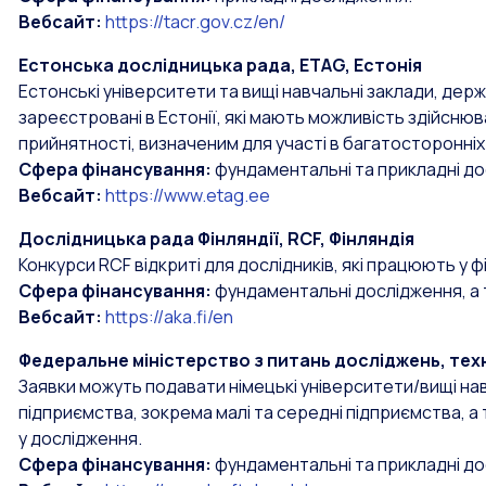
Вебсайт:
https://tacr.gov.cz/en/
Естонська дослідницька рада, ETAG, Естонія
Естонські університети та вищі навчальні заклади, держа
зареєстровані в Естонії, які мають можливість здійсню
прийнятності, визначеним для участі в багатосторонні
Сфера фінансування:
фундаментальні та прикладні до
Вебсайт:
https://www.etag.ee
Дослідницька рада Фінляндії, RCF, Фінляндія
Конкурси RCF відкриті для дослідників, які працюють у ф
Сфера фінансування:
фундаментальні дослідження, а 
Вебсайт:
https://aka.fi/en
Федеральне міністерство з питань досліджень, тех
Заявки можуть подавати німецькі університети/вищі нав
підприємства, зокрема малі та середні підприємства, а т
у дослідження.
Сфера фінансування:
фундаментальні та прикладні до