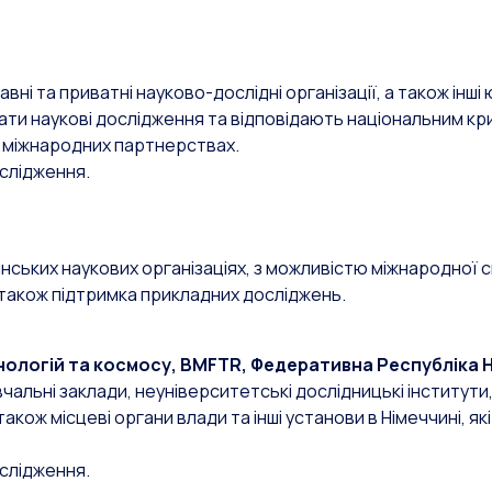
вні та приватні науково-дослідні організації, а також інші
вати наукові дослідження та відповідають національним кр
х міжнародних партнерствах.
слідження.
інських наукових організаціях, з можливістю міжнародної с
також підтримка прикладних досліджень.
нологій та космосу, BMFTR, Федеративна Республіка 
чальні заклади, неуніверситетські дослідницькі інститути,
акож місцеві органи влади та інші установи в Німеччині, я
слідження.