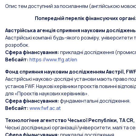
Опис тем доступний за посиланням (англійською мовою
Попередній перелік фінансуючих організ
Австрійська агенція сприяння науковим досліджень,
Австрійські компанії будь-якого розміру, університети 
розробок.
Сфера фінансування:
прикладні дослідження (промис
Вебсайт:
https://www.ffg.at/en
Фонд сприяння науковим дослідженням Австрії, FWF,
Австрійські науково-дослідні установи мають право по
установ FWF. Наукові керівники проєктів повинні відпов
для «Проєктів наукових керівників».
Сфера фінансування:
фундаментальні дослідження.
Вебсайт:
www.fwf.ac.at
Технологічне агентство Чеської Республіки, TA CR,
Чеські дослідницькі організації/університети, малі та с
Сфера фінансування:
прикладні дослідження.