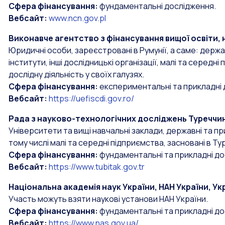
Сфера фінансування:
фундаментальні дослідження.
Вебсайт:
www.ncn.gov.pl
Виконавче агентство з фінансування вищої освіти, н
Юридичні особи, зареєстровані в Румунії, а саме: держа
інститути, інші дослідницькі організації, малі та серед
дослідну діяльність у своїх галузях.
Сфера фінансування:
експериментальні та прикладні 
Вебсайт:
https://uefiscdi.gov.ro/
Рада з науково-технологічних досліджень Туреччин
Університети та вищі навчальні заклади, державні та при
тому числі малі та середні підприємства, засновані в Ту
Сфера фінансування:
фундаментальні та прикладні до
Вебсайт:
https://www.tubitak.gov.tr
Національна академія наук України, НАН України, Ук
Участь можуть взяти наукові установи НАН України.
Сфера фінансування:
фундаментальні та прикладні до
Вебсайт:
https://www.nas.gov.ua/