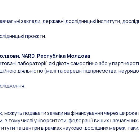
вчальні заклади, державні дослідницькі інститути, дослід
слідницькі проєкти.
Молдови, NARD, Республіка Молдова
итовані лабораторії, які діють самостійно або у партнерст
ійною діяльністю (малі та середні підприємства, неурядов
слідження.
к, можуть подавати заявки на фінансування через широке
 в тому числі університети, федерації вищих навчальних 
ститути та центри в рамках науково-дослідних мереж, таких