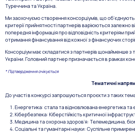
Туреччина та Україна.
Ми заохочуємо створення консорціумів, що об’єднують рі
критерії прийнятності партнерів варіюються залежно в
попередня інформація про відповідність критеріям прий
отримання фінансування від кожної з фінансуючих сторі
Консорціум має складатися з партнерів щонайменше з т
України. Головний партнер призначається в рамках кон
* Підтвердження очікується
Тематичні напрям
До участі в конкурсі запрошуються проєкти з таких тем
Енергетика: стала та відновлювана енергетика та
Кібербезпека: Кіберстійкість критичної інфраструк
Медицина та охорона здоров’я: Телемедицина, біо
Соціальні та гуманітарні науки: Суспільне примире