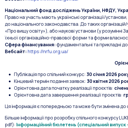
Національний фонд досліджень України, НФДУ, Укр
Право на участь мають українські організації/установи,
до національного законодавства. До таких організацій/
«Про вищу освіту»), або наукові установи (у розумінні З
їхньої організаційно-правової форми та форми власност
Сфера фінансування:
фундаментальні та прикладні до
Вебсайт:
https://nrfu.org.ua/
Орієн
Публікація про спільний конкурс:
30 січня 2026 рок
Кінцевий термін подання заявок:
30 квітня 2026 ро
Орієнтовна дата початку реалізації проєктів:
січен
Орієнтовна дата завершення реалізації проєктів:
г
Ця інформація є попередньою та може бути змінена до 
Більше інформації про розробку спільного конкурсу LU
pdf):
Інформаційний бюлетень (спеціальний випуск –