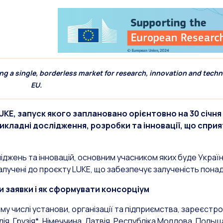
g a single, borderless market for research, innovation and techn
EU.
KE, запуск якого заплановано орієнтовно на 30 січня
кладні дослідження, розробки та інновації, що спри
іджень та інновацій, основним учасником яких буде Україна
алучені до проєкту LUKE, що забезпечує залученість понад
 заявки і як сформувати консорціум
у числі установи, організації та підприємства, зареєстров
дія, Грузія*, Німеччина, Латвія, Республіка Молдова, Польща