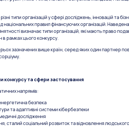
зні типи організацій у сфері досліджень, інновацій та біз
ід національних правил фінансуючих організацій. Наведен
нятності визначає типи організацій, які мають право пода
н в рамках цього конкурсу.
рьох зазначених вище країн, серед яких один партнер пов
сорціуму.
и конкурсу та сфери застосування
атичних напрямів:
 енергетична безпека
тури та адаптивні системи кібербезпеки
медичні дослідження
ння, сталий соціальний розвиток та відновлення людського