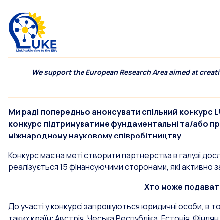
We support the European Research Area aimed at creatin
Ми раді попередньо анонсувати спільний конкурс LU
конкурс підтримуватиме фундаментальні та/або при
міжнародному науковому співробітництву.
Конкурс має на меті створити партнерства в галузі досл
реалізується 15 фінансуючими сторонами, які активно з
Хто може подавати
До участі у конкурсі запрошуються юридичні особи, в том
таких країн: Австрія, Чеська Республіка, Естонія, Фінлян