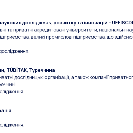
аукових досліджень, розвитку та інновацій – UEFISCDI
вні та приватні акредитовані університети, національні н
ні підприємства, великі промислові підприємства, що здійс
дослідження.
и, TÜBİTAK, Туреччина
ватні дослідницькі організації, а також компанії приватно
реччині.
слідження.
раїна
слідження.