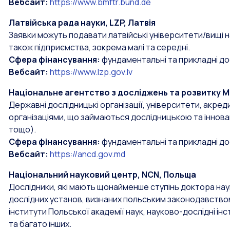
Вебсайт:
https://www.bmftr.bund.de
Латвійська рада науки, LZP, Латвія
Заявки можуть подавати латвійські університети/вищі на
також підприємства, зокрема малі та середні.
Сфера фінансування:
фундаментальні та прикладні до
Вебсайт:
https://www.lzp.gov.lv
Національне агентство з досліджень та розвитку 
Державні дослідницькі організації, університети, акред
організаціями, що займаються дослідницькою та інновац
тощо).
Сфера фінансування:
фундаментальні та прикладні до
Вебсайт:
https://ancd.gov.md
Національний науковий центр, NCN, Польща
Дослідники, які мають щонайменше ступінь доктора нау
дослідних установ, визнаних польським законодавством,
інститути Польської академії наук, науково-дослідні ін
та багато інших.