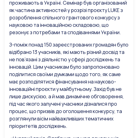
проживають в Україні. Семінар був організований
як частина активностей у розрізі проєкту LUKE з
розроблення спільного грантового конкурсу з
науковою та інноваційною складовою, що
резонує з потребами та сподіваннями України.
З-поміж понад 150 зареєстрованих громадян було
відібрано 13 учасників, які мають різний досвід та
не пов’язані з діяльністю у сфері досліджень та
інновацій. Цим учасникам було запропоновано
поділитися своїми думками щодо того, як саме
має розподілятися фінансування на науково-
інноваційні проєкти у майбутньому. Захід був не
лише дискусією, а й мав динамічне обговорення,
під час якого залучені учасники дізналися про
процес, що призвів до оголошення конкурсу, та
розглянули вісім найважливіших тематичних
пріоритетів досліджень.