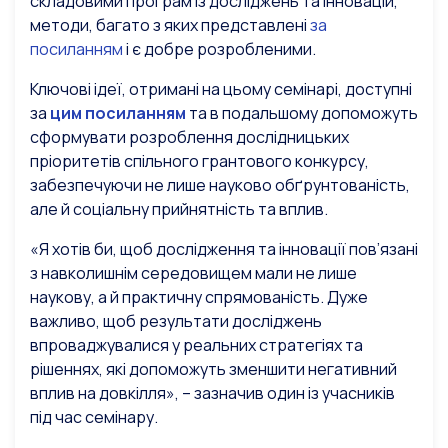
складовими програм із досліджень та інновацій,
методи, багато з яких представлені
за
посиланням
і є добре розробленими.
Ключові ідеї, отримані на цьому семінарі, доступні
за
цим посиланням
та в подальшому допоможуть
сформувати розроблення дослідницьких
пріоритетів спільного грантового конкурсу,
забезпечуючи не лише науково обґрунтованість,
але й соціальну прийнятність та вплив.
«Я хотів би, щоб дослідження та інновації пов’язані
з навколишнім середовищем мали не лише
наукову, а й практичну спрямованість. Дуже
важливо, щоб результати досліджень
впроваджувалися у реальних стратегіях та
рішеннях, які допоможуть зменшити негативний
вплив на довкілля», – зазначив один із учасників
під час семінару.