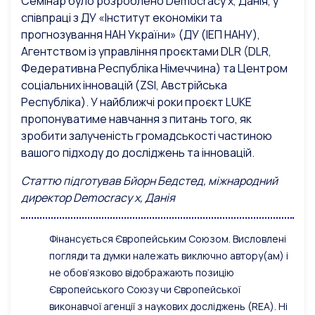
Семінар було розроблено Democracy x, Данія, у
співпраці з ДУ «Інститут економіки та
прогнозування НАН України» (ДУ (ІЕП НАНУ),
Агентством із управління проєктами DLR (DLR,
Федеративна Республіка Німеччина) та Центром
соціальних інновацій (ZSI, Австрійська
Республіка). У найближчі роки проєкт LUKE
пропонуватиме навчання з питань того, як
зробити залученість громадськості частиною
вашого підходу до досліджень та інновацій.
Статтю підготував Бйорн Бедстед, міжнародний
директор Democracy x, Данія
Фінансується Європейським Союзом. Висловлені
погляди та думки належать виключно автору(ам) і
не обов’язково відображають позицію
Європейського Союзу чи Європейської
виконавчої агенції з наукових досліджень (REA). Ні