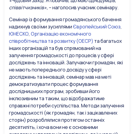
«Чудовий захід. Я побачив, що маю однодумців,
співвітчизників»,
– наголосив учасник семінару.
Семінар із формування громадянського бачення
надихнув своїми зусиллями
Європейський Союз
,
ЮНЕСКО
,
Організацію економічного
співробітництва та розвитку (ОЕСР)
та багатьох
інших організацій та був спрямований на
залучення громадськості до процесів у сфері
досліджень та інновацій. Залучаючи громадян, які
не мають попереднього досвіду у сфері
досліджень та інновацій, семінар мав на меті
демократизувати процес формування
дослідницьких програм, зробивши його
інклюзивним та таким, що відображатиме
справжні потреби суспільства. Методи залучення
громадськості (як громадян, так і зацікавлених
сторін) розроблялися протягом останніх
десятиліть, і хоча вони не є основними