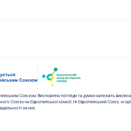
пейським Союзом. Висловлені погляди та думки належать виключн
ого Союзу чи Європейської комісії. Ні Європейський Союз, ні орг
відальності за них.