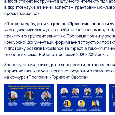
використанню інструментів штучного інтелекту під час
відкритої науки, етичним аспектам, грантовим можливо
проєктних заявок.
30 червня відбудеться
тренінг «Практичні аспекти уч
якого учасники зможуть поглибити свої знання щодо під
практичних групових заняттях. Програма тренінгу охопл
конкурсної документації, формування структури проєктн
підготовку розділів Excellence та Impact, а також пита
оновлених вимог Робочої програми 2026-2027 років.
Запрошуємо учасників до плідної роботи, встановлення
корисних знань та успішного застосування отриманого д
на конкурси Програми «Горизонт Європа».