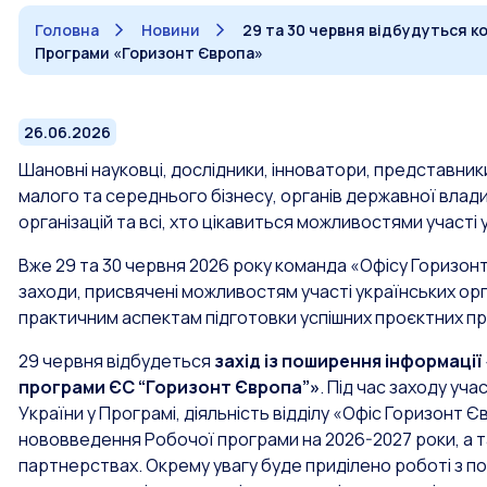
Головна
Новини
29 та 30 червня відбудуться ко
Програми «Горизонт Європа»
26.06.2026
Шановні науковці, дослідники, інноватори, представники
малого та середнього бізнесу, органів державної влад
організацій та всі, хто цікавиться можливостями участі
Вже 29 та 30 червня 2026 року команда «Офісу Горизон
заходи, присвячені можливостям участі українських орг
практичним аспектам підготовки успішних проєктних пр
29 червня відбудеться
захід із поширення інформації
програми ЄС “Горизонт Європа”»
. Під час заходу уч
України у Програмі, діяльність відділу «Офіс Горизонт Єв
нововведення Робочої програми на 2026-2027 роки, а т
партнерствах. Окрему увагу буде приділено роботі з по