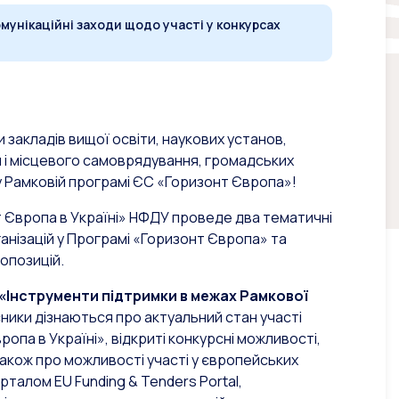
мунікаційні заходи щодо участі у конкурсах
 закладів вищої освіти, наукових установ,
и і місцевого самоврядування, громадських
 у Рамковій програмі ЄС «Горизонт Європа»!
т Європа в Україні» НФДУ проведе два тематичні
анізацій у Програмі «Горизонт Європа» та
опозицій.
 «Інструменти підтримки в межах Рамкової
асники дізнаються про актуальний стан участі
ропа в Україні», відкриті конкурсні можливості,
акож про можливості участі у європейських
рталом EU Funding & Tenders Portal,