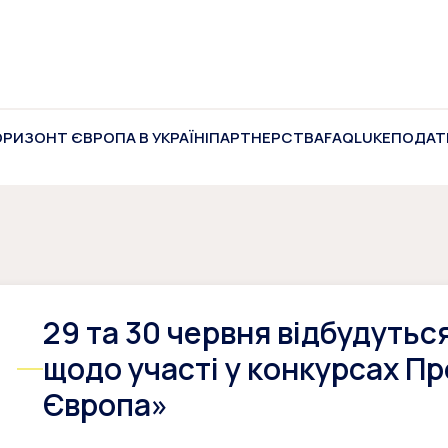
ОРИЗОНТ ЄВРОПА В УКРАЇНІ
ПАРТНЕРСТВА
FAQ
LUKE
ПОДАТ
29 та 30 червня відбудутьс
щодо участі у конкурсах П
Європа»