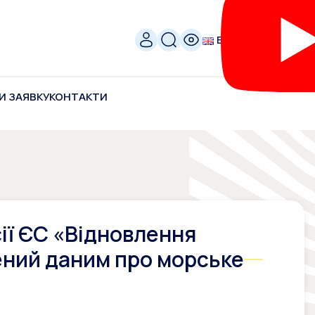
ENG
И ЗАЯВКУ
КОНТАКТИ
ії ЄС «Відновлення
ений даним про морське