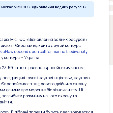
у межах Місії ЄС «Відновлення водних ресурсів»,
зрізі Місії ЄС «Відновлення водних ресурсів»
оризонт Європа» відкрито другий конкурс,
ioFlow second open call for marine biodiversity
у конкурсі – Україна.
до 23:59 за центральноєвропейським часом.
слідницькі групи і наукові ініціативи, науково-
 до Європейського цифрового двійника океану
ими даними про морське біорізноманіття. Ці
 поглибити розуміння нашого океану та
аніття.
року. Відібрані проєкти будуть реалізовуватися