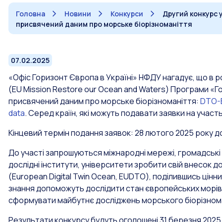
Головна
Новини
Конкурси
Другий конкурс 
присвячений даним про морське біорізноманіття
07.02.2025
«Офіс Горизонт Європа в Україні» НФДУ нагадує, що в ро
(EU Mission Restore our Ocean and Waters) Програми «Г
присвячений даним про морське біорізноманіття:
DTO-B
data
. Серед країн, які можуть подавати заявки на участь 
Кінцевий термін подання заявок: 28 лютого 2025 року 
До участі запрошуються міжнародні мережі, громадські до
дослідні інститути, університети зробити свій внесок
(European Digital Twin Ocean, EUDTO), поділившись цінн
знання допоможуть дослідити стан європейських морів,
сформувати майбутнє досліджень морського біорізном
Результати конкурсу будуть оголошені 31 березня 2025 