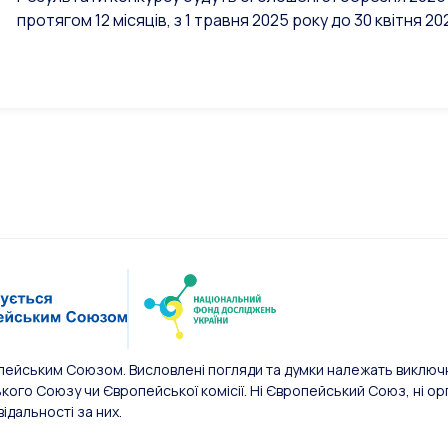
протягом 12 місяців, з 1 травня 2025 року до 30 квітня 20
пейським Союзом. Висловлені погляди та думки належать виключн
ого Союзу чи Європейської комісії. Ні Європейський Союз, ні орг
відальності за них.