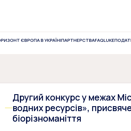
ОРИЗОНТ ЄВРОПА В УКРАЇНІ
ПАРТНЕРСТВА
FAQ
LUKE
ПОДАТ
Другий конкурс у межах Міс
водних ресурсів», присвяч
біорізноманіття