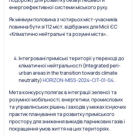
подорожі) для розвитку безвуглецевої й
енергоефективної системи міського руху.
Як мінімум половина з чотирьох міст-учасників
повинна бути зі 112 міст, відібраних для Місії ЄС
«Кліматично нейтральні та розумні міста».
Інтегровані приміські території у переході до
кліматичної нейтральності (Integrated peri-
urban areas in the transition towards climate
neutrality)
HORIZON-MISS-2024-CIT-01-04
.
Мета конкурсу полягає в інтеграції зеленої та
розумної мобільності, енергетики, промислових
та управлінських рішень і заходів у межах існуючих
практик планування та розвитку приміського
простору для зниження викидів парникових газів і
покращення умов життя на цих територіях.