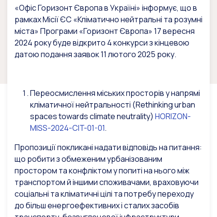
«Офіс Горизонт Європа в Україні» інформує, що в
рамках Місії ЄС «Кліматично нейтральні та розумні
міста» Програми «Горизонт Європа» 17 вересня
2024 року буде відкрито 4 конкурси з кінцевою
датою подання заявок 11 лютого 2025 року.
Переосмислення міських просторів у напрямі
кліматичної нейтральності (Rethinking urban
spaces towards climate neutrality)
HORIZON-
MISS-2024-CIT-01-01
.
Пропозиції покликані надати відповідь на питання:
що робити з обмеженим урбанізованим
простором та конфліктом у попиті на нього між
транспортом й іншими споживачами, враховуючи
соціальні та кліматичні цілі та потребу переходу
до більш енергоефективних і сталих засобів