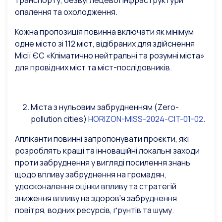
транспорту, безвуглецевої інфраструктури
опалення та охолодження.
Кожна пропозиція повинна включати як мінімум
одне місто зі 112 міст, відібраних для здійснення
Місії ЄС «Кліматично нейтральні та розумні міста»
для провідних міст та міст-послідовників.
Міста з нульовим забрудненням (Zero-
pollution cities)
HORIZON-MISS-2024-CIT-01-02
.
Апліканти повинні запропонувати проєкти, які
розроблять кращі та інноваційні локальні заходи
проти забруднення у вигляді посилення знань
щодо впливу забруднення на громадян,
удосконалення оцінки впливу та стратегій
зниження впливу на здоров’я забруднення
повітря, водних ресурсів, ґрунтів та шуму.