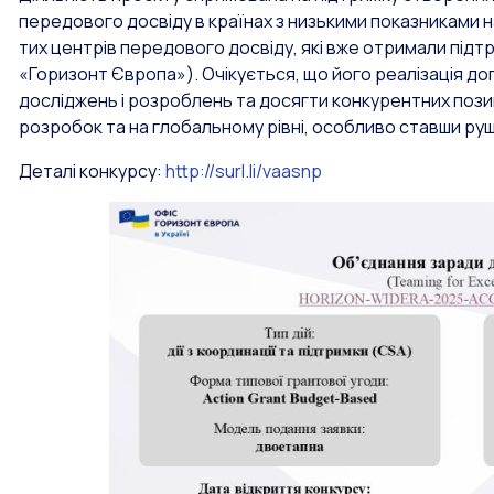
передового досвіду в країнах з низькими показниками 
тих центрів передового досвіду, які вже отримали підт
«Горизонт Європа»). Очікується, що його реалізація д
досліджень і розроблень та досягти конкурентних позиц
розробок та на глобальному рівні, особливо ставши руш
Деталі конкурсу:
http://surl.li/vaasnp