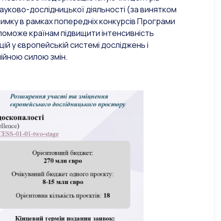
науково-дослідницької діяльності (за винятком
римку в рамках попередніх конкурсів Програми
опоможе країнам підвищити інтенсивність
ій у європейській системі досліджень і
ійною силою змін.