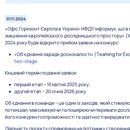
01.11.2024
«Офіс Горизонт Європа в Україні» НФДУ інформує, що в
зміцнення європейського дослідницького простору» (W
2024 року буде відкрито прийом заявок на конкурс:
«Об’єднання заради досконалості» (Teaming for Ex
two-stage
Кінцевий термін подання заявок:
перший етап – 10 квітня 2025 року;
другий етап – 20 січня 2026 року.
Об’єднання в команди – це один із заходів, який стим
потенціал, максимізуючи та поширюючи переваги дослі
його конкурентоспроможності та здатності вирішувати 
Діяльність проєкту спрямована на підтримку створення