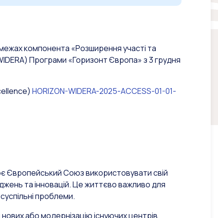
 межах компонента «Розширення участі та
IDERA) Програми «Горизонт Європа» з 3 грудня
cellence)
HORIZON-WIDERA-2025-ACCESS-01-01-
улює Європейський Союз використовувати свій
джень та інновацій. Це життєво важливо для
суспільні проблеми.
 нових або модернізацію існуючих центрів