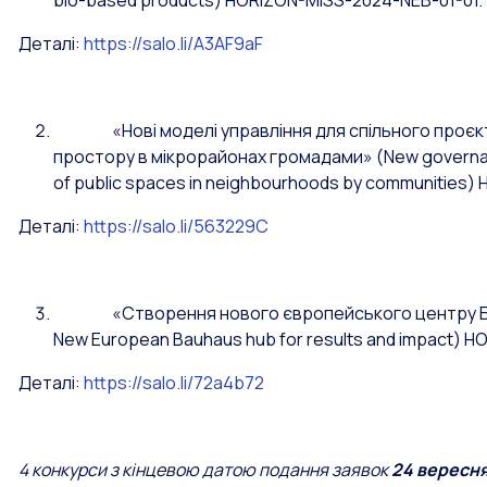
bio-based products
)
HORIZON-MISS-2024-NEB-01-01.
Деталі:
https://salo.li/A3AF9aF
«
Нові моделі управління для спільного проє
простору в мікрорайонах громадами»
(
New governa
of public spaces in neighbourhoods by communities
Деталі:
https://salo.li/563229C
«Створення нового європейського центру Баугау
New European Bauhaus hub for results and impact) 
Деталі:
https://salo.li/72a4b72
4 конкурси з кінцевою датою подання заявок
24 вересня