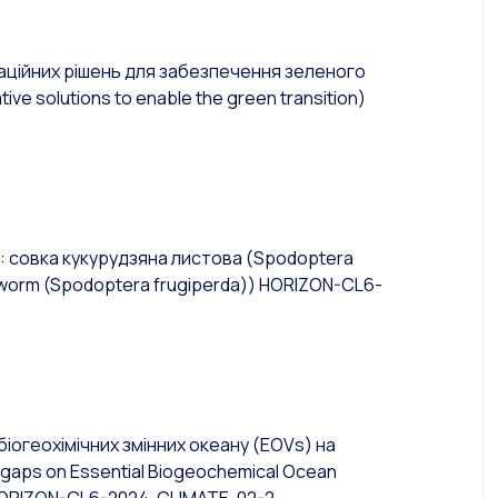
аційних рішень для забезпечення зеленого
tive solutions to enable the green transition
)
овка кукурудзяна листова (Spodoptera
armyworm (Spodoptera frugiperda)) HORIZON-CL6-
геохімічних змінних океану (EOV
s
) на
 gaps on Essential Biogeochemical Ocean