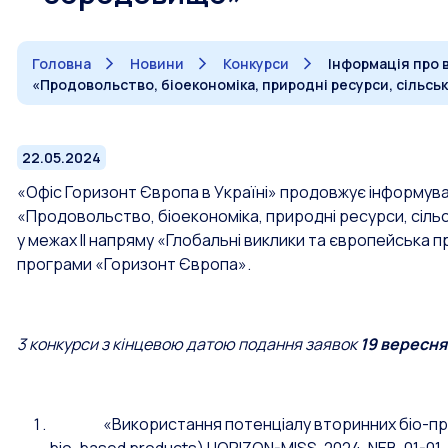
Головна
Новини
Конкурси
Інформація про в
«Продовольство, біоекономіка, природні ресурси, сільс
22.05.2024
«Офіс Горизонт Європа в Україні» продовжує інформува
«Продовольство, біоекономіка, природні ресурси, сіл
у межах ІІ напряму «Глобальні виклики та європейськ
програми «Горизонт Європа».
3 конкурси з кінцевою датою подання заявок
19 вересня
«Використання потенціалу вторинних біо-продукті