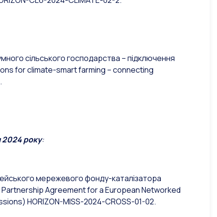
) HORIZON-CL6-2024-CLIMATE-02-2.
ного сільського господарства – підключення
ons for climate-smart farming – connecting
.
 2024 року
:
ського мережевого фонду-каталізатора
k Partnership Agreement for a European Networked
issions
)
HORIZON-MISS-2024-CROSS-01-02.