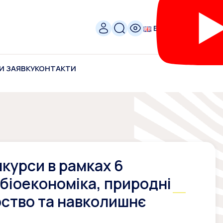
ENG
И ЗАЯВКУ
КОНТАКТИ
нкурси в рамках 6
біоекономіка, природні
рство та навколишнє