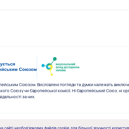
пейським Союзом. Висловлені погляди та думки належать виключн
ого Союзу чи Європейської комісії. Ні Європейський Союз, ні орг
відальності за них.
а сайті необов'язкових файлів cookie для більшої зручності користу