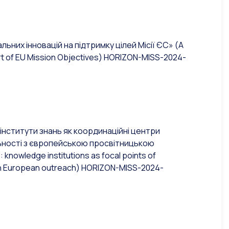
 інновацій на підтримку цілей Місії ЄС» (A
t of EU Mission Objectives
)
HORIZON-MISS-2024-
ститути знань як координаційні центри
льності з європейською просвітницькою
: knowledge institutions as focal points of
ith European outreach
)
HORIZON-MISS-2024-