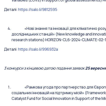
Variables (EOVs) in support of global assessments
Деталі:
https://salo.li/9812595
«Нові знання та інновації для кліматично розум
дослідницьких станцій»
(
New knowledge and innovati
research stations) HORIZON-CL6-2024-CLIMATE-02-1
Деталі:
https://salo.li/996932a
3 конкурси з кінцевою датою подання заявок
25 вересня
«Рамкова угода про партнерство для Європей
соціальних інновацій на підтримку місій» (Framewor
Catalyst Fund for Social Innovation in Support of the M