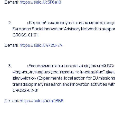
Деталі:
https://salo.li/c3F6e10
«Європейська консультативна мережа соціальних
European Social Innovation Advisory Network in suppor
CROSS-01-01.
Деталі:
https://salo.li/4725F7A
«Експериментальні локальні дії для місій ЄС: ін
міждисциплінарних досліджень та інноваційної дія
діяльністю» (Experimental local action for EU missions
transdisciplinary research and innovation activities w
CROSS-02-01.
Деталі:
https://salo.li/47aDBB6