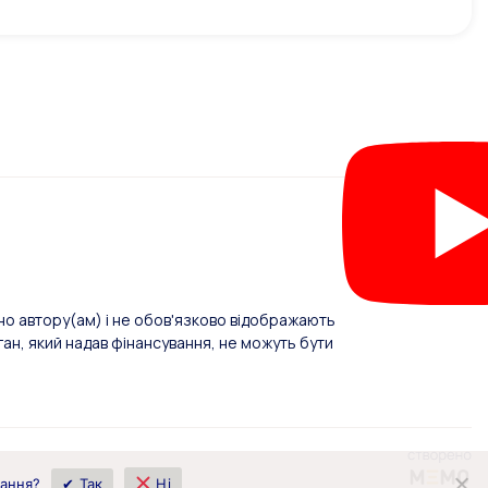
о автору(ам) і не обов'язково відображають
ан, який надав фінансування, не можуть бути
вання?
✔ Так
Ні