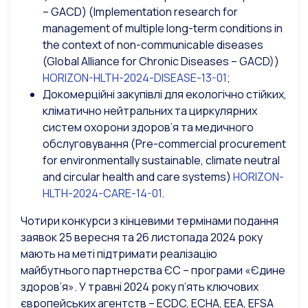
– GACD) (Implementation research for
management of multiple long-term conditions in
the context of non-communicable diseases
(Global Alliance for Chronic Diseases – GACD))
HORIZON-HLTH-2024-DISEASE-13-01
;
Докомерційні закупівлі для екологічно стійких,
кліматично нейтральних та циркулярних
систем охорони здоров’я та медичного
обслуговування (Pre-commercial procurement
for environmentally sustainable, climate neutral
and circular health and care systems)
HORIZON-
HLTH-2024-CARE-14-01
.
Чотири конкурси з кінцевими термінами подання
заявок 25 вересня та 26 листопада 2024 року
мають на меті підтримати реалізацію
майбутнього партнерства ЄС – програми
«Єдине
здоров’я»
.
У травні 2024 року п’ять ключових
європейських агентств – ECDC, ECHA, EEA, EFSA