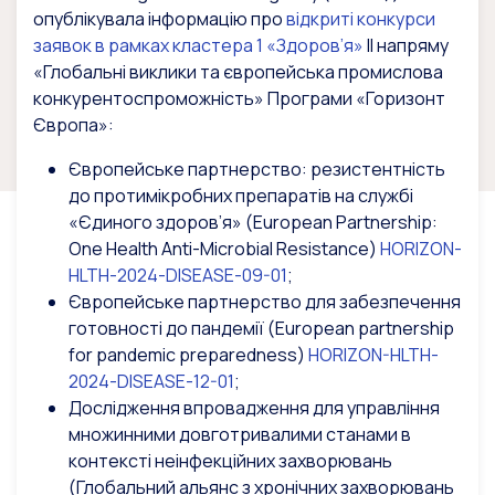
опублікувала інформацію про
відкриті конкурси
заявок в рамках кластера 1 «Здоров’я»
ІІ напряму
«Глобальні виклики та європейська промислова
конкурентоспроможність» Програми «Горизонт
Європа»:
Європейське партнерство: резистентність
до протимікробних препаратів на службі
«Єдиного здоров’я» (European Partnership:
One Health Anti-Microbial Resistance)
HORIZON-
HLTH-2024-DISEASE-09-01
;
Європейське партнерство для забезпечення
готовності до пандемії (European partnership
for pandemic preparedness)
HORIZON-HLTH-
2024-DISEASE-12-01
;
Дослідження впровадження для управління
множинними довготривалими станами в
контексті неінфекційних захворювань
(Глобальний альянс з хронічних захворювань