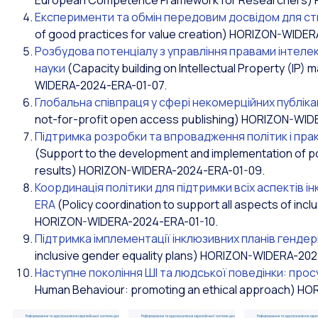
European Competence Framework for Researchers)
Експерименти та обмін передовим досвідом для ст
of good practices for value creation) HORIZON-WIDE
Розбудова потенціалу з управління правами інтелект
науки
(Capacity building on Intellectual Property (I
WIDERA-2024-ERA-01-07.
Глобальна співпраця у сфері некомерційних публіка
not-for-profit open access publishing) HORIZON-WI
Підтримка розробки та впровадження політик і пра
(Support to the development and implementation of poli
results) HORIZON-WIDERA-2024-ERA-01-09.
Координація політики для підтримки всіх аспектів ін
ERA
(Policy coordination to support all aspects of inclu
HORIZON-WIDERA-2024-ERA-01-10.
Підтримка імплементації інклюзивних планів гендер
inclusive gender equality plans) HORIZON-WIDERA-202
Наступне покоління ШІ та людської поведінки: прос
Human Behaviour: promoting an ethical approach) H