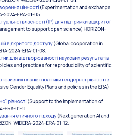
 HORIZON-WIDERA-2024-ERA-01-04.
ворення цінності
(Experimentation and exchange
RA-2024-ERA-01-05.
уальної власності (ІР) для підтримки відкритої
P) management to support open science) HORIZON-
цій відкритого доступу
(Global cooperation in
DERA-2024-ERA-01-08.
ктик для відтворюваності наукових результатів
cies and practices for reproducibility of scientific
клюзивних планів і політики гендерної рівності в
sive Gender Equality Plans and policies in the ERA)
ної рівності
(Support to the implementation of
4-ERA-01-11.
ування етичного підходу
(Next generation AI and
ORIZON-WIDERA-2024-ERA-01-12.