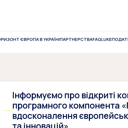
ОРИЗОНТ ЄВРОПА В УКРАЇНІ
ПАРТНЕРСТВА
FAQ
LUKE
ПОДАТ
Інформуємо про відкриті к
програмного компонента «
вдосконалення європейськ
та інновацій»