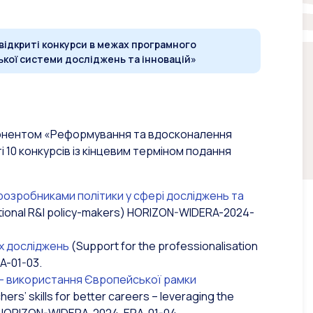
відкриті конкурси в межах програмного
кої системи досліджень та інновацій»
понентом
«
Реформування та вдосконалення
і 10 конкурсів із кінцевим терміном подання
розробниками політики у сфері досліджень та
tional R&I policy-makers) HORIZON-WIDERA-2024-
х досліджень
(Support for the professionalisation
A-01-03.
 – використання Європейської рамки
rs’ skills for better careers – leveraging the