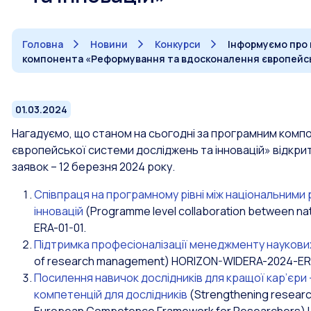
Головна
Новини
Конкурси
Інформуємо про 
компонента «Реформування та вдосконалення європейсь
01.03.2024
Нагадуємо, що станом на сьогодні за програмним ком
європейської системи досліджень та інновацій
»
відкрит
заявок – 12 березня 2024 року.
Співпраця на програмному рівні між національними 
інновацій
(Programme level collaboration between na
ERA-01-01.
Підтримка професіоналізації менеджменту наукови
of research management) HORIZON-WIDERA-2024-ER
Посилення навичок дослідників для кращої кар’єри
компетенцій для дослідників
(Strengthening researche