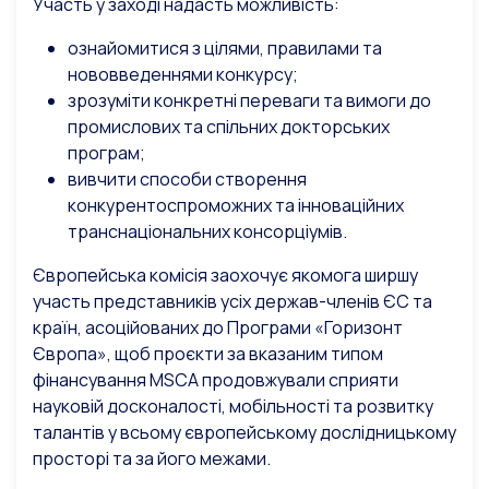
Участь у заході надасть можливість:
ознайомитися з цілями, правилами та
нововведеннями конкурсу;
зрозуміти конкретні переваги та вимоги до
промислових та спільних докторських
програм;
вивчити способи створення
конкурентоспроможних та інноваційних
транснаціональних консорціумів.
Європейська комісія заохочує якомога ширшу
участь представників усіх держав-членів ЄС та
країн, асоційованих до Програми «Горизонт
Європа», щоб проєкти за вказаним типом
фінансування MSCA продовжували сприяти
науковій досконалості, мобільності та розвитку
талантів у всьому європейському дослідницькому
просторі та за його межами.