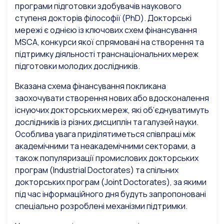
програми підготовки здобувачів наукового
ступеня докторів філософії (PhD). Докторські
мережі є однією із ключових схем фінансування
MSCA, конкурси якої спрямовані на створення та
підтримку діяльності транснаціональних мереж
підготовки молодих дослідників.
Вказана схема фінансування покликана
заохочувати створення нових або вдосконалення
існуючих докторських мереж, які об’єднуватимуть
дослідників із різних дисциплін та галузей науки.
Особлива увага приділятиметься співпраці між
академічними та неакадемічними секторами, а
також популяризації промислових докторських
програм (Industrial Doctorates) та спільних
докторських програм (Joint Doctorates), за якими
під час інформаційного дня будуть запропоновані
спеціально розроблені механізми підтримки.