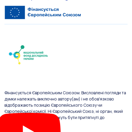
Фінансується Європейським Союзом. Висловлені погляди та
думки належать виключно автору(ам) і не обов'язково
відображають позицію Європейського Союзу чи
Європейської комісії. Ні Європейський Союз, ні орган, який
надав фінансування, не можуть бути притягнуті до
відповідальності за них.