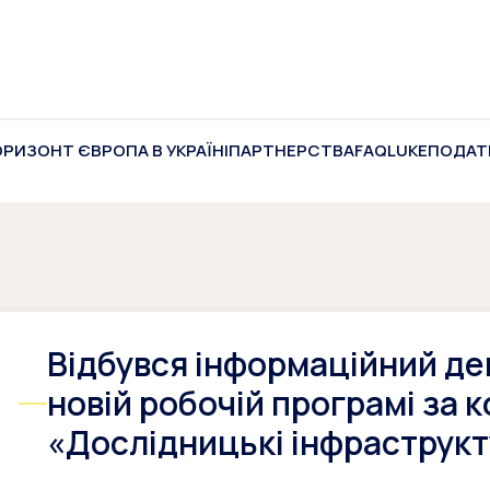
ОРИЗОНТ ЄВРОПА В УКРАЇНІ
ПАРТНЕРСТВА
FAQ
LUKE
ПОДАТ
Відбувся інформаційний де
новій робочій програмі за
«Дослідницькі інфраструк