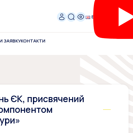
ENG
И ЗАЯВКУ
КОНТАКТИ
нь ЄК, присвячений
 компонентом
тури»