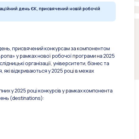
аційний день ЄК, присвячений новій робочій
»
 день, присвячений конкурсам за компонентом
ропа» у рамках нової робочої програми на 2025
лідницькі організації, університети, бізнес та
, які відкриваються у 2025 році в межах
пних у 2025 році конкурсів у рамках компонента
нь (destinations):