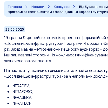
Головна
Новини
Конкурси
Відбувся інформ
програмі за компонентом «Дослідницькі інфраструктури
28.05.2025
19 травня Європейська комісія провела інформаційний
«Дослідницькі інфраструктури» Програми «Горизонт Єв
рік. Захід мав на меті ознайомити широку аудиторію – дос
інші зацікавлені сторони – із можливостями фінансування
зазначеного компонента.
Під час події учасники отримали детальний огляд досту
«Дослідницькі інфраструктури» за 4 напрямами дослідже
INFRADEV;
INFRAEOSC;
INFRASERV;
INFRATECH.