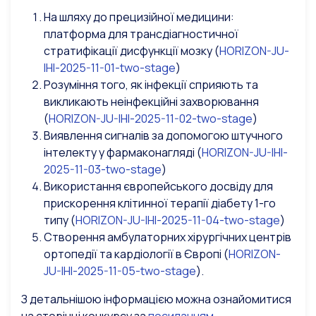
На шляху до прецизійної медицини:
платформа для трансдіагностичної
стратифікації дисфункції мозку (
HORIZON-JU-
IHI-2025-11-01-two-stage
)
Розуміння того, як інфекції сприяють та
викликають неінфекційні захворювання
(
HORIZON-JU-IHI-2025-11-02-two-stage
)
Виявлення сигналів за допомогою штучного
інтелекту у фармаконагляді (
HORIZON-JU-IHI-
2025-11-03-two-stage
)
Використання європейського досвіду для
прискорення клітинної терапії діабету 1-го
типу (
HORIZON-JU-IHI-2025-11-04-two-stage
)
Створення амбулаторних хірургічних центрів
ортопедії та кардіології в Європі (
HORIZON-
JU-IHI-2025-11-05-two-stage
).
З детальнішою інформацією можна ознайомитися