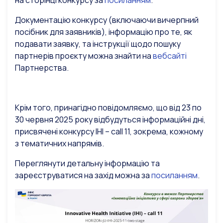
на сторінці конкурсу за
посиланням
.
Документацію конкурсу (включаючи вичерпний
посібник для заявників), інформацію про те, як
подавати заявку, та інструкції щодо пошуку
партнерів проєкту можна знайти на
вебсайті
Партнерства.
Крім того, принагідно повідомляємо, що від 23 по
30 червня 2025 року відбудуться інформаційні дні,
присвячені конкурсу IHI – call 11, зокрема, кожному
з тематичних напрямів.
Переглянути детальну інформацію та
зареєструватися на захід можна за
посиланням
.