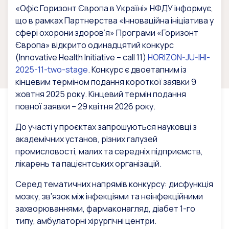
«Офіс Горизонт Європа в Україні» НФДУ інформує,
що в рамках Партнерства «Інноваційна ініціатива у
сфері охорони здоров’я» Програми «Горизонт
Європа» відкрито одинадцятий конкурс
(Innovative Health Initiative – call 11)
HORIZON-JU-IHI-
2025-11-two-stage
. Конкурс є двоетапним із
кінцевим терміном подання короткої заявки 9
жовтня 2025 року. Кінцевий термін подання
повної заявки – 29 квітня 2026 року.
До участі у проєктах запрошуються науковці з
академічних установ, різних галузей
промисловості, малих та середніх підприємств,
лікарень та пацієнтських організацій.
Серед тематичних напрямів конкурсу: дисфункція
мозку, зв’язок між інфекціями та неінфекційними
захворюваннями, фармаконагляд, діабет 1-го
типу, амбулаторні хірургічні центри.