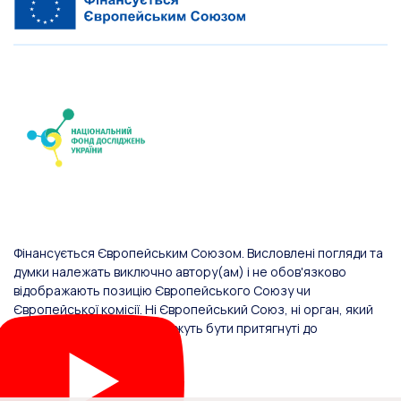
Фінансується Європейським Союзом. Висловлені погляди та
думки належать виключно автору(ам) і не обов'язково
відображають позицію Європейського Союзу чи
Європейської комісії. Ні Європейський Союз, ні орган, який
надав фінансування, не можуть бути притягнуті до
відповідальності за них.