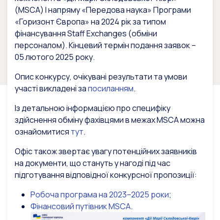
(MSCA) І напряму «Передова наука» Програми
«Горизонт Європа» на 2024 рік за типом
фінансування Staff Exchanges (обміни
персоналом). Кінцевий термін подання заявок –
05 лютого 2025 року.
Опис конкурсу, очікувані результати та умови
участі викладені за
посиланням
.
Із детальною інформацією про специфіку
здійснення обміну фахівцями в межах MSCA можна
ознайомитися
тут
.
Офіс також звертає увагу потенційних заявників
на документи, що стануть у нагоді під час
підготування відповідної конкурсної пропозиції:
Робоча програма на 2023–2025 роки
;
Фінансовий путівник MSCA
.