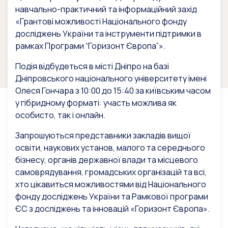
навчально-практичний та інформаційний захід
«Грантові можливості Національного фонду
досліджень України та інструменти підтримки в
рамках Програми “Горизонт Європа”».
Подія відбудеться в місті Дніпро на базі
Дніпровського національного університету імені
Олеся Гончара з 10:00 до 15:40 за київським часом
у гібридному форматі: участь можлива як
особисто, так і онлайн.
Запрошуються представники закладів вищої
освіти, наукових установ, малого та середнього
бізнесу, органів державної влади та місцевого
самоврядування, громадських організацій та всі,
хто цікавиться можливостями від Національного
фонду досліджень України та Рамкової програми
ЄС з досліджень та інновацій «Горизонт Європа».