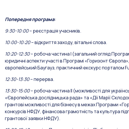
Попередня програма
:
9:30-10:00
– реєстрація учасників.
10:00-10:20
– відкриття заходу, вітальні слова.
10:20-12:30
– робоча частина І (загальний огляд Програ
юридичні аспекти участі в Програмі «Горизонт Європа»,
європейський Баугауз, практичний екскурс порталом Fu
12:30-13:30
– перерва.
13:30-15:00
– робоча частина ІІ (можливості для українсь
«Європейська дослідницька рада» та «Дії Марії Склод
грантові можливості для бізнесу в межах Програми «Го
конкурсів НФДУ, фінансова грамотність та культура пі
грантової заявки НФДУ).