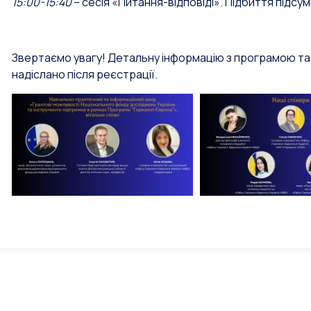
15:00-15:40
– сесія «Питання-відповіді». Підбиття підсумк
Звертаємо увагу! Детальну інформацію з програмою та 
надіслано після реєстрації.