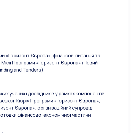
ми «Горизонт Європа», фінансові питання та
 Місії Програми «Горизонт Європа» і Новий
nding and Tenders).
ких учених і дослідників у рамках компонентів
овської-Кюрі» Програми «Горизонт Європа»,
ризонт Європа»; організаційний супровід
дготовки фінансово-економічної частини