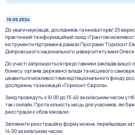
19.09.2024
До уваги науковців, дослідників та інноваторів! 25 ве
практичний та інформаційний захід «Грантові можливос
інструменти підтримки в рамках Програми “Горизонт Євро
Дніпровського національного університету імені Олеся
До участі запрошуються представники закладів вищої о
бізнесу, органів державної влади та місцевого самовряд
цікавиться можливостями від Національного фонду дос
досліджень та інновацій «Горизонт Європа».
Захід проведуть з 10:00 до 15:40 за київським часом у 
так і онлайн. Проте кількість місць для учасників, які
реєстрація є обов’язковою.
Заповнити реєстраційну форму можна, перейшовши за
14:00 за київським часом.