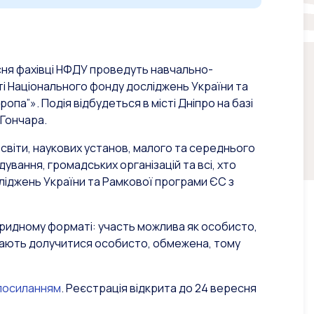
ресня фахівці НФДУ проведуть навчально-
ті Національного фонду досліджень України та
па”». Подія відбудеться в місті Дніпро на базі
 Гончара.
світи, наукових установ, малого та середнього
ування, громадських організацій та всі, хто
ліджень України та Рамкової програми ЄС з
гібридному форматі: участь можлива як особисто,
 бажають долучитися особисто, обмежена, тому
посиланням
. Реєстрація відкрита до 24 вересня