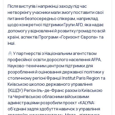
Після виступів і наприкінці заходу під час
нетворкінгу учасники мали змогу поставити свої
питання безпосередньо спікерам, наприклад,
щодо конкретної підтримки Групи AFD, яка надає
допомогу у відновленні й розвитку громад по всій
країні, аспектів Програми «Горизонт Європа» та
інші.
У партнерстві з Національним агентством
професійної освіти дорослого населення AFPA,
Науково-технічним центром підтримки для
розроблення й оцінювання державної політики у
столичному регіоні Франції Institut Paris Region та
Київською школою державного управління
(КШДУ) Регіон Іль-де-Франс разом із Київською
та Чернігівською обласними військовими
адміністраціями розробили проєкт «KALYNA:
об’єднані задля здобуття навичок з управління