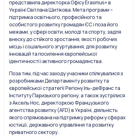
представила директорка Офісу Erasmus+ в
Україні Світлана Шитікова. Мета програми –
підтримка освітнього, професійного та
особистого розвитку громадян ЄС і поза його
межами, у сфері освіти, молоді та спорту, задля
внеску до стійкого зростання, якості робочих
місць і соціального згуртування, для розвитку
інновацій та посилення європейської
ідентичності і активного громадянства.
Поза тим, під час заходу учасники спілкувалися з
розробниками Департаменту
розвитку та
європейської стратегії Регіону Іль-деФранс та
Інституту Паризького регіону, а також зустрілися
з Аксель Нос, директоркою Французького
агентства розвитку (AFD) в Україні, діяльність
якого спрямована на підтримку реформ у сферах
юстиції, державного управління та розвитку
приватного сектору.