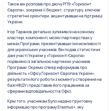
Також він розповів про діючу РП9 «Горизонт
Європа», зокрема її бюджет, структуру, ключові
стратегічні орієнтири, акцентувавши на підтримці
України.
Ігор Таранов детально зупинився на кожному
кластері, компоненті, місіях і партнерствах у
межах Програми, презентувавши їхні можливості
для українських учасників. Він подав статистичні
дані участі України у «Горизонті Європа»
порівняно із загальною картиною учасників
Програми. Окремо спікер інформував про
діяльність «Офісу Горизонт Європа в Україні»,
результати його роботи з моменту створення на
базі НФДУ і представив його працівників за
сферами відповідальності в Офісі.
Крім того, учасникам було надано ґрунтовну
інформацію про програму Erasmus+, яку