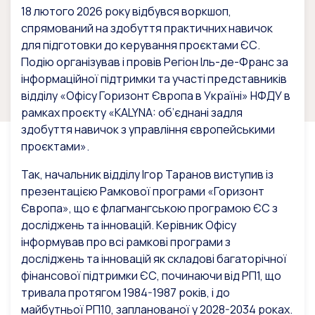
18 лютого 2026 року відбувся воркшоп,
спрямований на здобуття практичних навичок
для підготовки до керування проєктами ЄС.
Подію організував і провів Регіон Іль-де-Франс за
інформаційної підтримки та участі представників
відділу «Офісу Горизонт Європа в Україні» НФДУ в
рамках проєкту «KALYNA: об’єднані задля
здобуття навичок з управління європейськими
проєктами».
Так, начальник відділу Ігор Таранов виступив із
презентацією Рамкової програми «Горизонт
Європа», що є флагмангською програмою ЄС з
досліджень та інновацій. Керівник Офісу
інформував про всі рамкові програми з
досліджень та інновацій як складові багаторічної
фінансової підтримки ЄС, починаючи від РП1, що
тривала протягом 1984-1987 років, і до
майбутньої РП10, запланованої у 2028-2034 роках.