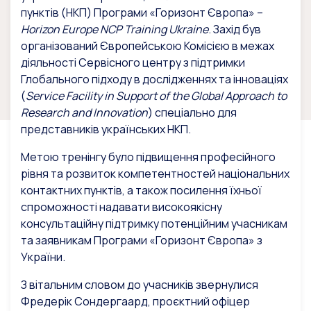
пунктів (НКП) Програми «Горизонт Європа» –
Horizon Europe NCP Training Ukraine
. Захід був
організований Європейською Комісією в межах
діяльності Сервісного центру з підтримки
Глобального підходу в дослідженнях та інноваціях
(
Service Facility in Support of the Global Approach to
Research and Innovation
) спеціально для
представників українських НКП.
Метою тренінгу було підвищення професійного
рівня та розвиток компетентностей національних
контактних пунктів, а також посилення їхньої
спроможності надавати високоякісну
консультаційну підтримку потенційним учасникам
та заявникам Програми «Горизонт Європа» з
України.
З вітальним словом до учасників звернулися
Фредерік Сондергаард, проєктний офіцер