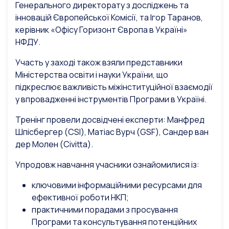
Генерального директорату з досліджень та
інновацій Європейської Комісії, та Ігор Таранов,
керівник «Офісу Горизонт Європа в Україні»
НФДУ.
Участь у заході також взяли представники
Міністерства освіти і науки України, що
підкреслює важливість міжінституційної взаємодії
у впровадженні інструментів Програми в Україні.
Тренінг провели досвідчені експерти: Манфред
Шпісбергер (CSI), Матіас Вурч (GSF), Сандер ван
дер Молен (Civitta).
Упродовж навчання учасники ознайомилися із:
ключовими інформаційними ресурсами для
ефективної роботи НКП;
практичними порадами з просування
Програми та консультування потенційних