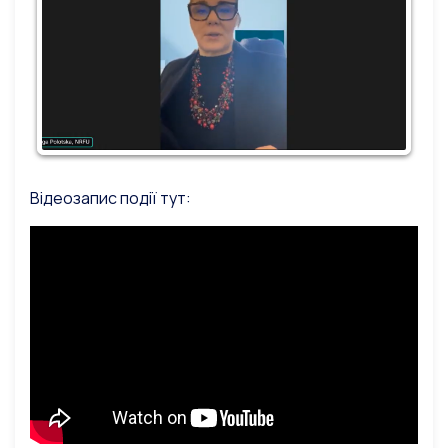
Відеозапис події тут: