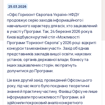
25.03.2026
«Офіс Горизонт Європа в Україні» НФДУ
продовжує серію заходів інформаційного і
навчального характеру для всіх, хто зацікавлений
в участі у Програмі. Так, 24 березня 2026 року в
Києві відбувся круглий стіл «Можливості
Програми “Горизонт Європа” у 2026 році: відкриті
конкурси та механізми участі». Захід об’єднав
представників закладів вищої освіти, наукових
установ, органів державної влади, бізнесу та
інших зацікавлених сторін, які прагнуть
долучитися до Програми.
Це вже другий захід, проведений Офісом цього
року, під час якого було поєднано теоретичні
знання й практичну частину. Фахівці Офісу не лише
інформували про можливості Програми, а й
здійснили покроковий аналіз конкретного