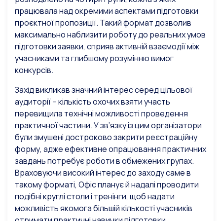
працювала над окремими аспектами підготовки
проєктної пропозиції. Такий формат дозволив
максимально наблизити роботу до реальних умов
підготовки заявки, сприяв активній взаємодії між
учасниками та глибшому розумінню вимог
конкурсів.
Захід викликав значний інтерес серед цільової
аудиторії – кількість охочих взяти участь
перевищила технічні можливості проведення
практичної частини. У зв’язку із цим організатори
були змушені достроково закрити реєстраційну
форму, адже ефективне опрацювання практичних
завдань потребує роботи в обмежених групах.
Враховуючи високий інтерес до заходу саме в
такому форматі, Офіс планує й надалі проводити
подібні круглі столи і тренінги, щоб надати
можливість якомога більшій кількості учасників
отримати практичні навички підготовки