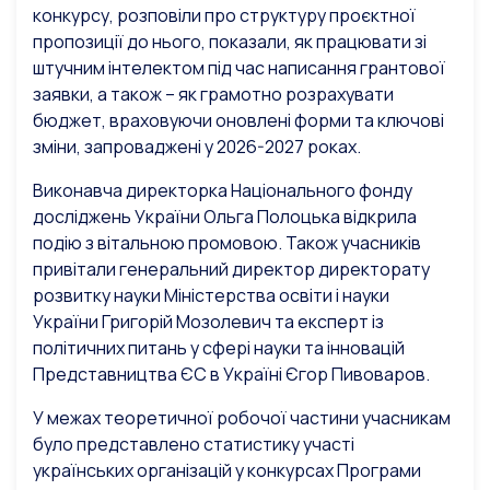
конкурсу, розповіли про структуру проєктної
пропозиції до нього, показали, як працювати зі
штучним інтелектом під час написання грантової
заявки, а також – як грамотно розрахувати
бюджет, враховуючи оновлені форми та ключові
зміни, запроваджені у 2026-2027 роках.
Виконавча директорка Національного фонду
досліджень України Ольга Полоцька відкрила
подію з вітальною промовою. Також учасників
привітали генеральний директор директорату
розвитку науки Міністерства освіти і науки
України Григорій Мозолевич та експерт із
політичних питань у сфері науки та інновацій
Представництва ЄС в Україні Єгор Пивоваров.
У межах теоретичної робочої частини учасникам
було представлено статистику участі
українських організацій у конкурсах Програми