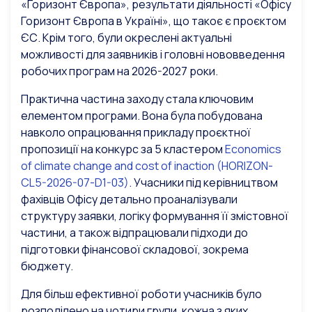
«Горизонт Європа», результати діяльності «Офісу
Горизонт Європа в Україні», що такоє є проєктом
ЄС. Крім того, були окреслені актуальні
можливості для заявників і головні нововведення
робочих програм на 2026-2027 роки.
Практична частина заходу стала ключовим
елементом програми. Вона була побудована
навколо опрацювання прикладу проєктної
пропозиції на конкурс за 5 кластером
Economics
of climate change and cost of inaction (HORIZON-
CL5-2026-07-D1-03)
. Учасники під керівництвом
фахівців Офісу детально проаналізували
структуру заявки, логіку формування її змістовної
частини, а також відпрацювали підходи до
підготовки фінансової складової, зокрема
бюджету.
Для більш ефективної роботи учасників було
розподілено на чотири групи, кожна з яких