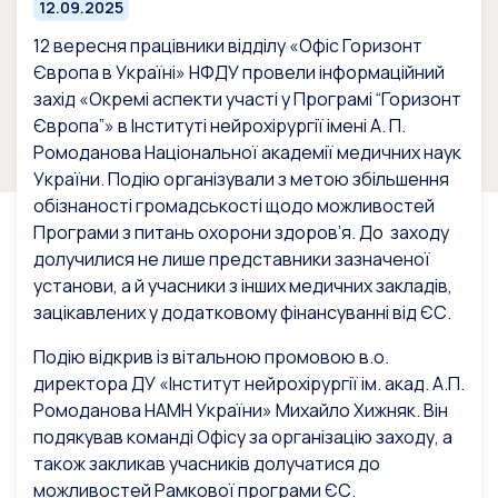
12.09.2025
12 вересня працівники відділу «Офіс Горизонт
Європа в Україні» НФДУ провели інформаційний
захід «Окремі аспекти участі у Програмі “Горизонт
Європа”» в Інституті нейрохірургії імені А. П.
Ромоданова Національної академії медичних наук
України. Подію організували з метою збільшення
обізнаності громадськості щодо можливостей
Програми з питань охорони здоров’я. До заходу
долучилися не лише представники зазначеної
установи, а й учасники з інших медичних закладів,
зацікавлених у додатковому фінансуванні від ЄС.
Подію відкрив із вітальною промовою в.о.
директора ДУ «Інститут нейрохірургії ім. акад. А.П.
Ромоданова НАМН України» Михайло Хижняк. Він
подякував команді Офісу за організацію заходу, а
також закликав учасників долучатися до
можливостей Рамкової програми ЄС.