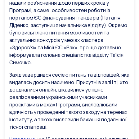
надали роз’яснення щодо перших кроків у
Програмі, а саме: особливостей роботи із
порталом ЄС фінансування і тендерів (Наталія
Діденко, заступниця начальника відділу). Окремо
було висвітлено питання можливостей та
актуальних конкурсів у межах кластера
«Здоров’я» та Місії ЄС «Рак», про що детально
інформувала головна спеціалістка відділу Таїсія
Симочко.
Захід завершився сесією питань та відповідей, яка
видалась досить насичено. Присутні в залі і ті, хто
доєдналися онлайн, цікавилися успішно
реалізованими українськими учасниками
проєктами в межах Програми, висловлювали
вдячність у проведенні такого заходу на теренах
Інституту, а також висловили бажання подальшої
тісної співпраці.