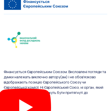
Фінансується Європейським Союзом. Висловлені погляди та
думки належать виключно автору(ам) і не обов'язково
відображають позицію Європейського Союзу чи
Європейської комісії. Ні Європейський Союз, ні орган, який
надав фінансування, не можуть бути притягнуті до
відповідальності за них.