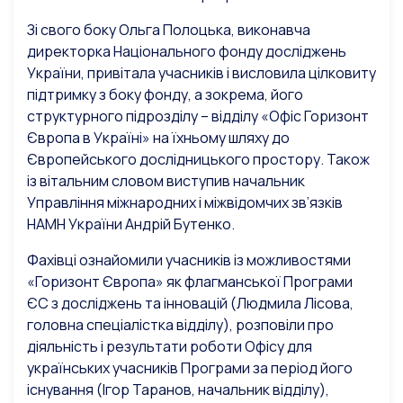
Зі свого боку Ольга Полоцька, виконавча
директорка Національного фонду досліджень
України, привітала учасників і висловила цілковиту
підтримку з боку фонду, а зокрема, його
структурного підрозділу – відділу «Офіс Горизонт
Європа в Україні» на їхньому шляху до
Європейського дослідницького простору. Також
із вітальним словом виступив начальник
Управління міжнародних і міжвідомчих зв’язків
НАМН України Андрій Бутенко.
Фахівці ознайомили учасників із можливостями
«Горизонт Європа» як флагманської Програми
ЄС з досліджень та інновацій (Людмила Лісова,
головна спеціалістка відділу), розповіли про
діяльність і результати роботи Офісу для
українських учасників Програми за період його
існування (Ігор Таранов, начальник відділу),