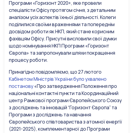
Програми «Горизонт 2020», яке провели
спеціалісти Офісу протягом січня, з детальним
аналізом усіх аспектів їхньої діяльності. Колеги
поділилися своїми враженнями та попереднім
досвідом роботи як НКП, який стане корисним
фахівцям Офісу. Присутні висловили свої думки
щодо номінування НКП Програми «Горизонт
Європа» та запропонували шляхи покращення
процесу роботи.
Принагідно повідомляємо, що 27 лютого
Кабінетом Міністрів України було ухвалено
постанову
«Про затвердження Положення про
національні контактні пункти та Координаційний
центр Рамкової програми Європейського Союзу
з досліджень та інновацій “Горизонт Європа” та
Програми з досліджень та навчання
Європейського співтовариства з атомної енергії
(2021-2025), комплементарної до Програми