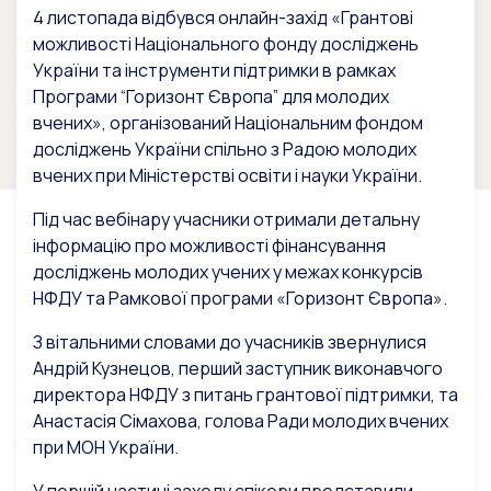
4 листопада відбувся онлайн-захід «Грантові
можливості Національного фонду досліджень
України та інструменти підтримки в рамках
Програми “Горизонт Європа” для молодих
вчених», організований Національним фондом
досліджень України спільно з Радою молодих
вчених при Міністерстві освіти і науки України.
Під час вебінару учасники отримали детальну
інформацію про можливості фінансування
досліджень молодих учених у межах конкурсів
НФДУ та Рамкової програми «Горизонт Європа».
З вітальними словами до учасників звернулися
Андрій Кузнецов, перший заступник виконавчого
директора НФДУ з питань грантової підтримки, та
Анастасія Сімахова, голова Ради молодих вчених
при МОН України.