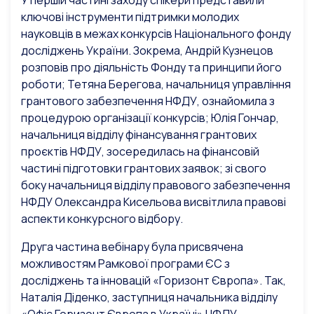
У першій частині заходу спікери представили
ключові інструменти підтримки молодих
науковців в межах конкурсів Національного фонду
досліджень України. Зокрема, Андрій Кузнецов
розповів про діяльність Фонду та принципи його
роботи; Тетяна Берегова, начальниця управління
грантового забезпечення НФДУ, ознайомила з
процедурою організації конкурсів; Юлія Гончар,
начальниця відділу фінансування грантових
проєктів НФДУ, зосередилась на фінансовій
частині підготовки грантових заявок; зі свого
боку начальниця відділу правового забезпечення
НФДУ Олександра Кисельова висвітлила правові
аспекти конкурсного відбору.
Друга частина вебінару була присвячена
можливостям Рамкової програми ЄС з
досліджень та інновацій «Горизонт Європа». Так,
Наталія Діденко, заступниця начальника відділу