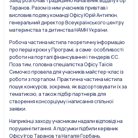
Захід розпочав традиційно начальник відділу Ігор
Таранов. Разом із ним учасників привітав і
висловив подяку команді Офісу Юрій Антипкін,
генеральний директор Всеукраїнського центру
материнства та дитинства НАМН України.
Робоча частина містила теоретичну інформацію
про перші кроки у Програмі, а саме: особливості
роботи на порталі фінансування і тендерів ЄС.
Поза тим, головна спеціалістка Офісу Таїсія
Симочко провела для учасників майстер-клас із
роботи з порталом. Практична частина містила
пошук конкурсів, зокрема, як відсортовувати їх за
тематикою, а також підбір партнерів для
створення консорціуму і написання спільної
заявки.
Наприкінці заходу учасникам надали відповіді на
порушені питання. А підсумки підбили керівник
Офісу Ігор Таранов та Наталія Горбань,