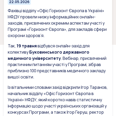
22.05.2026
Фахівці відділу «Офіс Горизонт Європа в Україні»
НФДУ провели низку інформаційних онлайн-
заходів, присвячених окремим аспектам участі у
Програмі «Горизонт Європа», для закладів сфери
охорони здоров’я.
Так,
19 травня
відбувся онлайн-захід для
колективу
Буковинського державного
медичного університету
. Вебінар, присвячений
практичним питанням участі у Програмі, зібрав
приблизно 100 представників медичного закладу
вищої освіти.
Із вітальними словами захід відкрили Ігор Таранов,
начальник відділу «Офіс Горизонт Європа в
Україні» НФДУ, який коротко навів статистичну
інформацію щодо участі українських організацій у
конкурсах Програми, а також Ігор Геруш, ректор