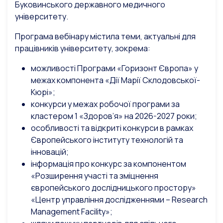
Буковинського державного медичного
університету.
Програма вебінару містила теми, актуальні для
працівників університету, зокрема:
можливості Програми «Горизонт Європа» у
межах компонента «Дії Марії Склодовської-
Кюрі»;
конкурси у межах робочої програми за
кластером 1 «Здоров’я» на 2026-2027 роки;
особливості та відкриті конкурси в рамках
Європейського інституту технологій та
інновацій;
інформація про конкурс за компонентом
«Розширення участі та зміцнення
європейського дослідницького простору»
«Центр управління дослідженнями – Research
Management Facility»;