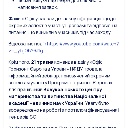
шляхи пошуку партнерів для спільного
написання заявок.
Фахівці Офісу надали детальну інформацію щодо
окремих аспектів участі у Програмі та відповіді на
питання, що виникли в учасників під час заходу.
Відеозапис події:
https://www.youtube.com/watch?
v=_yfgO6Y6J1g
Крім того,
21 травня
команда відділу «Офіс
Горизонт Європа в Україні» НФДУ провела
інформаційний вебінар, присвячений окремим
аспектам участі у Програмі «Горизонт Європа»,
для працівників
Всеукраїнського центру
материнства та дитинства Національної
академії медичних наук України
. Увагу було
зосереджено на роботі з порталом фінансування і
тендерів ЄС.