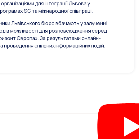
організаціями для інтеграції Львова у
рограмах ЄС та міжнародної співпраці.
ники Львівського бюро вбачають у залученні
заходів можливості для розповсюдження серед
оризонт Європа». За результатами онлайн-
а проведення спільних інформаційних подій.