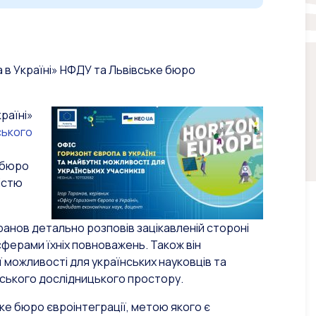
а в Україні» НФДУ та Львівське бюро
раїні»
ського
 бюро
істю
аранов детально розповів зацікавленій стороні
сферами їхніх повноважень. Також він
 можливості для українських науковців та
ейського дослідницького простору.
ке бюро євроінтеграції, метою якого є