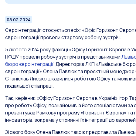
05.02.2024
Євроінтеграція стосується всіх: «Офіс Горизонт Європ
євроінтеграції провели стартову робочу зустріч.
5 лютого 2024 року фахівці «Офісу Горизонт Європа в Ук
НФДУ провели робочу зустріч із представниками
Львів
бюро євроінтеграції
. Директорка ЛКП «Львівське бюро
євроінтеграції» Олена Павлюк та проєктний менеджер
Станіслав Лисько цікавилися роботою Офісу та можлив
подальшої співпраці.
Так, керівник «Офісу Горизонт Європа в Україні» Ігор Т
про роботу Офісу, познайомив із його спеціалістами за 
презентував Рамкову програму «Горизонт Європа» та її
інноваторів, зокрема у сприянні їх інтеграції до європ
Зі свого боку Олена Павлюк також представила Львівсь