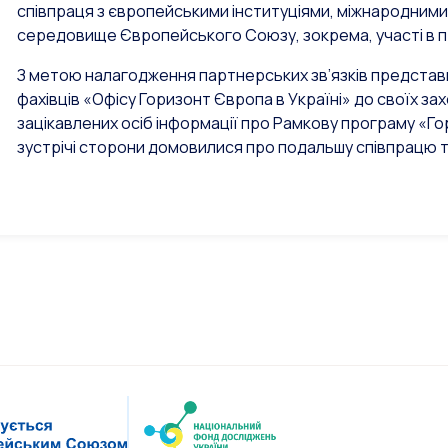
співпраця з європейськими інституціями, міжнародними 
середовище Європейського Союзу, зокрема, участі в п
З метою налагодження партнерських зв’язків представ
фахівців «Офісу Горизонт Європа в Україні» до своїх 
зацікавлених осіб інформації про Рамкову програму «Г
зустрічі сторони домовилися про подальшу співпрацю т